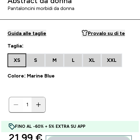
Abstract da donna
Pantaloncini morbidi da donna
Guida alle taglie
Provalo su di te
Taglia:
XS
S
M
L
XL
XXL
Colore: Marine Blue
FINO AL -60% + 5% EXTRA SU APP
discounted price
21,99 €‎