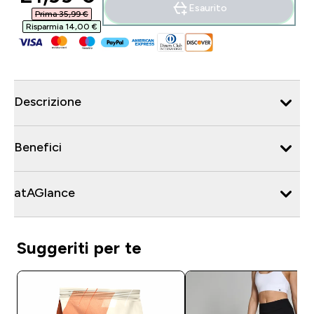
Esaurito
Prima 35,99 €‎
Risparmia 14,00 €‎
Descrizione
Benefici
atAGlance
Suggeriti per te