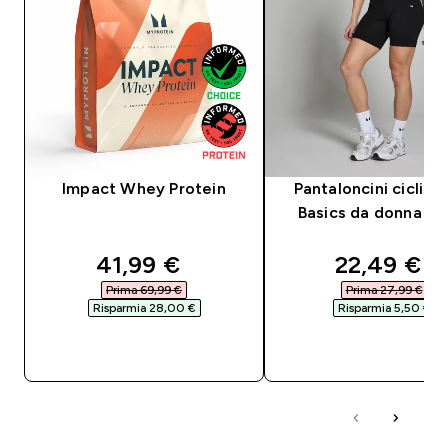
Impact Whey Protein
Pantaloncini ciclist
Basics da donna - N
discounted price
discounte
41,99 €‎
22,49 €‎
Prima 69,99 €‎
Prima 27,99 €‎
Risparmia 28,00 €‎
Risparmia 5,50 €‎
ACQUISTO RAPIDO
ACQUISTO RAPI