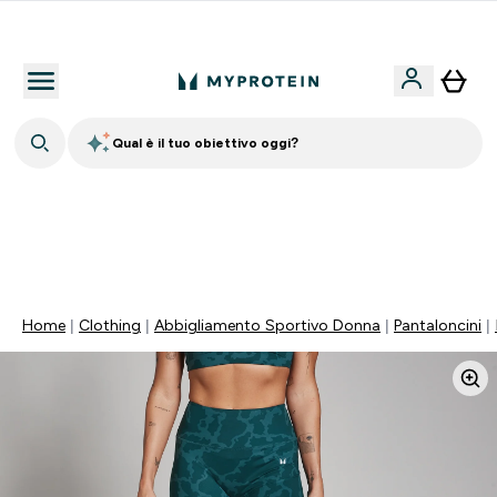
Nuovo Cliente? 15% Extra
Qual è il tuo obiettivo oggi?
⚡ SCIROPPO SENZA ZUCCHERI GRATIS DA 65€ | FINO
AL -60% SU QUASI TUTTO | SCADE TRA
0 0
:
0 7
:
5 8
:
3 1
Giorni
Ore
Minuti
Secondi
Home
Clothing
Abbigliamento Sportivo Donna
Pantaloncini