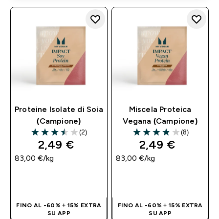
Proteine Isolate di Soia
Miscela Proteica
(Campione)
Vegana (Campione)
(2)
(8)
3.5 out of 5 stars
3.88 out of 5 stars
2,49 €‎
2,49 €‎
83,00 €‎/kg
83,00 €‎/kg
ACQUISTO
ACQUISTO
RAPIDO
RAPIDO
FINO AL -60% + 15% EXTRA
FINO AL -60% + 15% EXTRA
SU APP
SU APP