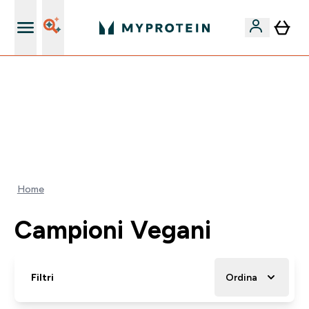
Nuovo Cliente? 15% Extra
55% DI SCONTO SUI PREWORKOUT SELEZIONATI |
SCADE TRA
0 0
:
1 0
:
1 0
:
0 8
Giorni
Ore
Minuti
Secondi
Home
Campioni Vegani
Filtri
Ordina