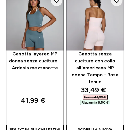
Canotta layered MP
Canotta senza
donna senza cuciture -
cuciture con collo
Ardesia mezzanotte
all'americana MP
donna Tempo - Rosa
tenue
discounted pri
33,49 €‎
Prima 41,99 €‎
41,99 €‎
Risparmia 8,50 €‎
ACQUISTO
ACQUISTO
RAPIDO
RAPIDO
15% EXTRA SUI CAPI ESTIVI
SCOPRI LA NUOVA