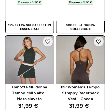
Risparmia 8,50 €‎
Risparmia 8,50 €‎
ACQUISTO
ACQUISTO
RAPIDO
RAPIDO
15% EXTRA SUI CAPI ESTIVI
SCOPRI LA NUOVA
ESSENZIALI
COLLEZIONE
Canotta MP donna
MP Women's Tempo
Tempo collo alto -
Strappy Racerback
Nero slavato
Vest - Cocoa
discounted price
discounted pri
31,99 €‎
31,99 €‎