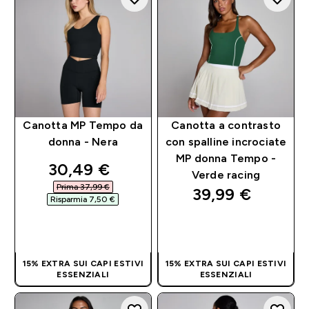
Canotta MP Tempo da
Canotta a contrasto
donna - Nera
con spalline incrociate
MP donna Tempo -
discounted price
30,49 €‎
Verde racing
Prima 37,99 €‎
39,99 €‎
Risparmia 7,50 €‎
ACQUISTO
ACQUISTO
RAPIDO
RAPIDO
15% EXTRA SUI CAPI ESTIVI
15% EXTRA SUI CAPI ESTIVI
ESSENZIALI
ESSENZIALI