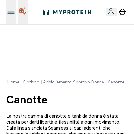
Qualità Garantita
60% DI SCONTO SULLA LINEA DI ASHWAGANDHA |
SCADE TRA
0 0
:
0 3
:
0 8
:
3 4
Giorni
Ore
Minuti
Secondi
Home
Clothing
Abbigliamento Sportivo Donna
Canotte
Canotte
La nostra gamma di canotte e tank da donna è stata
creata per darti libertà e flessibilità a ogni movimento.
Dalla linea slanciata Seamless ai capi aderenti che
lasciano la schiena scoperta, abbiamo qualcosa per ogni