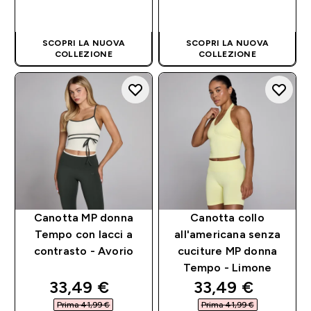
ACQUISTO
ACQUISTO
RAPIDO
RAPIDO
SCOPRI LA NUOVA
SCOPRI LA NUOVA
COLLEZIONE
COLLEZIONE
Canotta MP donna
Canotta collo
Tempo con lacci a
all'americana senza
contrasto - Avorio
cuciture MP donna
Tempo - Limone
discounted price
discounted pri
33,49 €‎
33,49 €‎
Prima 41,99 €‎
Prima 41,99 €‎