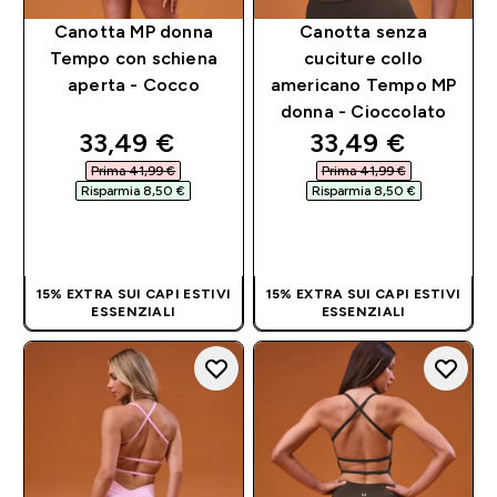
Canotta MP donna
Canotta senza
Tempo con schiena
cuciture collo
aperta - Cocco
americano Tempo MP
donna - Cioccolato
discounted price
discounted pri
33,49 €‎
33,49 €‎
Prima 41,99 €‎
Prima 41,99 €‎
Risparmia 8,50 €‎
Risparmia 8,50 €‎
ACQUISTO
ACQUISTO
RAPIDO
RAPIDO
15% EXTRA SUI CAPI ESTIVI
15% EXTRA SUI CAPI ESTIVI
ESSENZIALI
ESSENZIALI