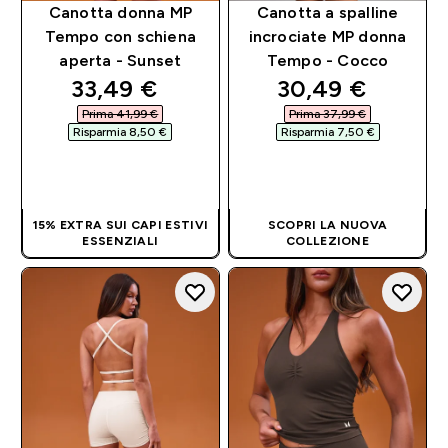
Canotta donna MP
Canotta a spalline
Tempo con schiena
incrociate MP donna
aperta - Sunset
Tempo - Cocco
discounted price
discounted pri
33,49 €‎
30,49 €‎
Prima 41,99 €‎
Prima 37,99 €‎
Risparmia 8,50 €‎
Risparmia 7,50 €‎
ACQUISTO
ACQUISTO
RAPIDO
RAPIDO
15% EXTRA SUI CAPI ESTIVI
SCOPRI LA NUOVA
ESSENZIALI
COLLEZIONE