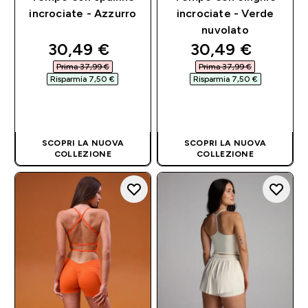
incrociate - Azzurro
incrociate - Verde
nuvolato
discounted price
discounted pri
30,49 €‎
30,49 €‎
Prima 37,99 €‎
Prima 37,99 €‎
Risparmia 7,50 €‎
Risparmia 7,50 €‎
ACQUISTO
ACQUISTO
RAPIDO
RAPIDO
SCOPRI LA NUOVA
SCOPRI LA NUOVA
COLLEZIONE
COLLEZIONE