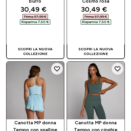
burro
Cosmo rosa
discounted price
discounted pri
30,49 €‎
30,49 €‎
Prima 37,99 €‎
Prima 37,99 €‎
Risparmia 7,50 €‎
Risparmia 7,50 €‎
ACQUISTO
ACQUISTO
RAPIDO
RAPIDO
SCOPRI LA NUOVA
SCOPRI LA NUOVA
COLLEZIONE
COLLEZIONE
Canotta MP donna
Canotta MP donna
Tempo con spalline
Tempo con cinghie