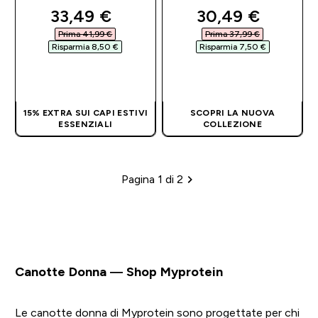
discounted price
discounted pri
33,49 €‎
30,49 €‎
Prima 41,99 €‎
Prima 37,99 €‎
Risparmia 8,50 €‎
Risparmia 7,50 €‎
ACQUISTO
ACQUISTO
RAPIDO
RAPIDO
15% EXTRA SUI CAPI ESTIVI
SCOPRI LA NUOVA
ESSENZIALI
COLLEZIONE
Pagina 1 di 2
Impaginazione
Canotte Donna — Shop Myprotein
Le canotte donna di Myprotein sono progettate per chi