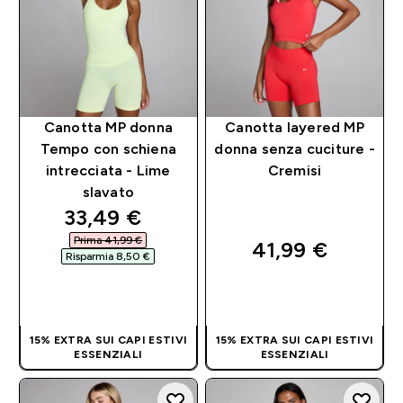
Canotta MP donna
Canotta layered MP
Tempo con schiena
donna senza cuciture -
intrecciata - Lime
Cremisi
slavato
discounted price
33,49 €‎
Prima 41,99 €‎
41,99 €‎
Risparmia 8,50 €‎
ACQUISTO
ACQUISTO
RAPIDO
RAPIDO
15% EXTRA SUI CAPI ESTIVI
15% EXTRA SUI CAPI ESTIVI
ESSENZIALI
ESSENZIALI