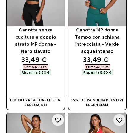
Canotta senza
Canotta MP donna
cuciture a doppio
Tempo con schiena
strato MP donna -
intrecciata - Verde
Nero slavato
acqua intenso
discounted price
discounted pri
33,49 €‎
33,49 €‎
Prima 41,99 €‎
Prima 41,99 €‎
Risparmia 8,50 €‎
Risparmia 8,50 €‎
ACQUISTO
ACQUISTO
RAPIDO
RAPIDO
15% EXTRA SUI CAPI ESTIVI
15% EXTRA SUI CAPI ESTIVI
ESSENZIALI
ESSENZIALI