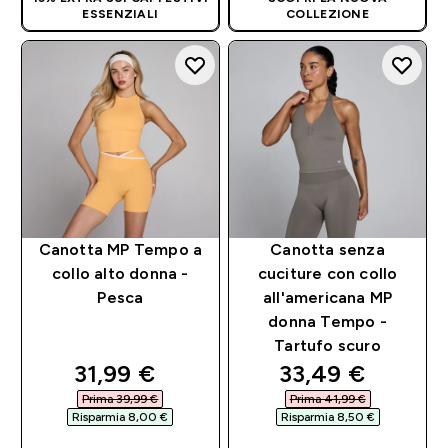
ESSENZIALI
COLLEZIONE
Canotta MP Tempo a
Canotta senza
collo alto donna -
cuciture con collo
Pesca
all'americana MP
donna Tempo -
Tartufo scuro
discounted price
discounted pri
31,99 €‎
33,49 €‎
Prima 39,99 €‎
Prima 41,99 €‎
Risparmia 8,00 €‎
Risparmia 8,50 €‎