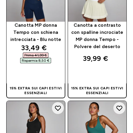
Canotta MP donna
Canotta a contrasto
Tempo con schiena
con spalline incrociate
intrecciata - Blu notte
MP donna Tempo -
discounted price
33,49 €‎
Polvere del deserto
Prima 41,99 €‎
39,99 €‎
Risparmia 8,50 €‎
ACQUISTO
ACQUISTO
RAPIDO
RAPIDO
15% EXTRA SUI CAPI ESTIVI
15% EXTRA SUI CAPI ESTIVI
ESSENZIALI
ESSENZIALI