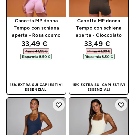
Canotta MP donna
Canotta MP donna
Tempo con schiena
Tempo con schiena
aperta - Rosa cosmo
aperta - Cioccolato
discounted price
discounted pri
33,49 €‎
33,49 €‎
Prima 41,99 €‎
Prima 41,99 €‎
Risparmia 8,50 €‎
Risparmia 8,50 €‎
ACQUISTO
ACQUISTO
RAPIDO
RAPIDO
15% EXTRA SUI CAPI ESTIVI
15% EXTRA SUI CAPI ESTIVI
ESSENZIALI
ESSENZIALI