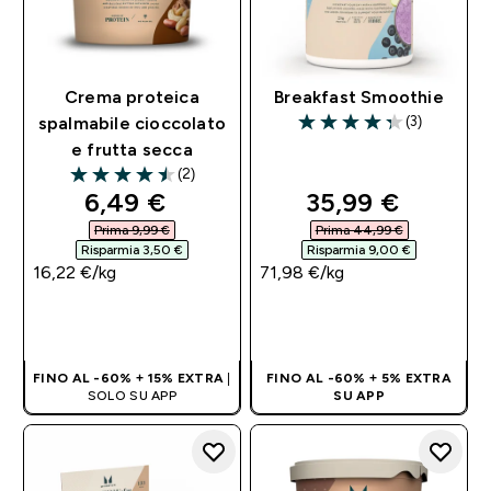
Crema proteica
Breakfast Smoothie
(3)
spalmabile cioccolato
4.33 out of 5 stars
e frutta secca
(2)
4.5 out of 5 stars
discounted price
discounted pri
6,49 €‎
35,99 €‎
Prima 9,99 €‎
Prima 44,99 €‎
Risparmia 3,50 €‎
Risparmia 9,00 €‎
16,22 €‎/kg
71,98 €‎/kg
ACQUISTO
ACQUISTO
RAPIDO
RAPIDO
FINO AL -60% + 15% EXTRA
|
FINO AL -60% + 5% EXTRA
SOLO SU APP
SU APP