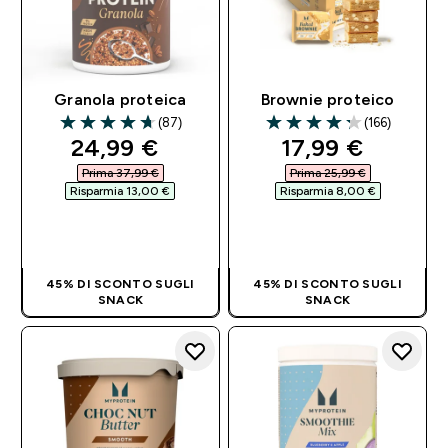
Granola proteica
Brownie proteico
(87)
(166)
4.67 out of 5 stars
4.28 out of 5 stars
discounted price
discounted pri
24,99 €‎
17,99 €‎
Prima 37,99 €‎
Prima 25,99 €‎
Risparmia 13,00 €‎
Risparmia 8,00 €‎
ACQUISTO
ACQUISTO
RAPIDO
RAPIDO
45% DI SCONTO SUGLI
45% DI SCONTO SUGLI
SNACK
SNACK