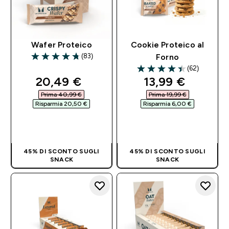
Wafer Proteico
Cookie Proteico al
(83)
Forno
4.76 out of 5 stars
(62)
4.42 out of 5 stars
discounted price
discounted pri
20,49 €‎
13,99 €‎
Prima 40,99 €‎
Prima 19,99 €‎
Risparmia 20,50 €‎
Risparmia 6,00 €‎
ACQUISTO
ACQUISTO
RAPIDO
RAPIDO
45% DI SCONTO SUGLI
45% DI SCONTO SUGLI
SNACK
SNACK