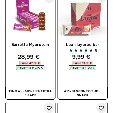
Barretta Myprotein
Lean layered bar
(1)
5 out of 5 stars
discounted price
discounted pri
28,99 €‎
9,99 €‎
Prima 42,99 €‎
Prima 13,99 €‎
Risparmia 14,00 €‎
Risparmia 4,00 €‎
ACQUISTO
ACQUISTO
RAPIDO
RAPIDO
FINO AL -60% + 5% EXTRA
45% DI SCONTO SUGLI
SU APP
SNACK