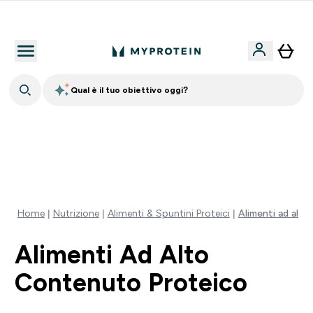
Qualità Garantita
Qual è il tuo obiettivo oggi?
⚡ SCIROPPO SENZA ZUCCHERI GRATIS DA 65€ | FINO
AL -60% SU QUASI TUTTO | SCADE TRA
0 0
:
0 0
:
4 4
:
5 2
Giorni
Ore
Minuti
Secondi
Home
Nutrizione
Alimenti & Spuntini Proteici
Alimenti ad alt
Alimenti Ad Alto
Contenuto Proteico