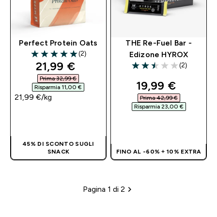
Perfect Protein Oats
THE Re-Fuel Bar -
(2)
Edizone HYROX
5 out of 5 stars
discounted price
21,99 €‎
(2)
2.5 out of 5 stars
Prima 32,99 €‎
discounted pri
19,99 €‎
Risparmia 11,00 €‎
21,99 €‎/kg
Prima 42,99 €‎
Risparmia 23,00 €‎
ACQUISTO
RAPIDO
ACQUISTO
RAPIDO
45% DI SCONTO SUGLI
SNACK
FINO AL -60% + 10% EXTRA
Pagina 1 di 2
Impaginazione