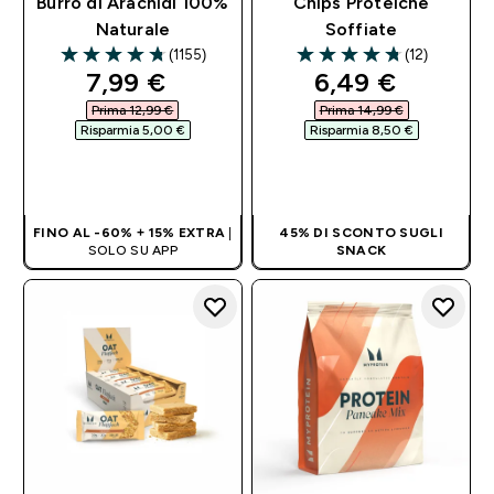
Burro di Arachidi 100%
Chips Proteiche
Naturale
Soffiate
(1155)
(12)
4.73 out of 5 stars
4.75 out of 5 stars
discounted price
discounted pri
7,99 €‎
6,49 €‎
Prima 12,99 €‎
Prima 14,99 €‎
Risparmia 5,00 €‎
Risparmia 8,50 €‎
ACQUISTO
ACQUISTO
RAPIDO
RAPIDO
FINO AL -60% + 15% EXTRA
|
45% DI SCONTO SUGLI
SOLO SU APP
SNACK