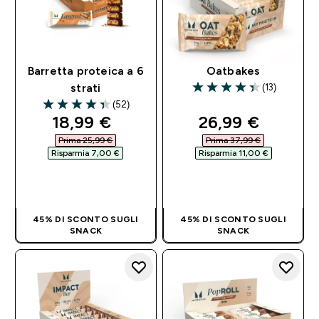
Barretta proteica a 6
Oatbakes
(13)
strati
4.38 out of 5 stars
(52)
4.38 out of 5 stars
discounted price
discounted pri
18,99 €‎
26,99 €‎
Prima 25,99 €‎
Prima 37,99 €‎
Risparmia 7,00 €‎
Risparmia 11,00 €‎
ACQUISTO
ACQUISTO
RAPIDO
RAPIDO
45% DI SCONTO SUGLI
45% DI SCONTO SUGLI
SNACK
SNACK