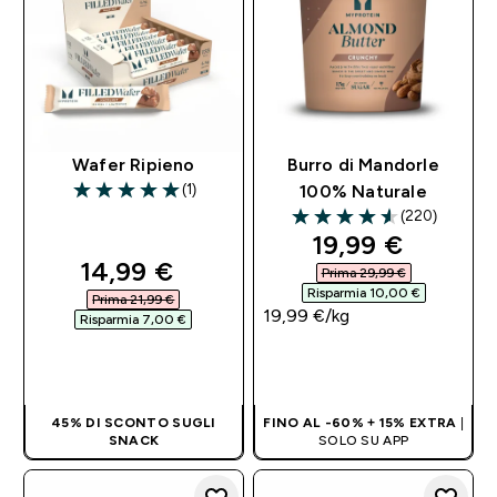
Wafer Ripieno
Burro di Mandorle
(1)
100% Naturale
5 out of 5 stars
(220)
4.59 out of 5 stars
discounted pri
19,99 €‎
discounted price
14,99 €‎
Prima 29,99 €‎
Risparmia 10,00 €‎
Prima 21,99 €‎
19,99 €‎/kg
Risparmia 7,00 €‎
ACQUISTO
ACQUISTO
RAPIDO
RAPIDO
45% DI SCONTO SUGLI
FINO AL -60% + 15% EXTRA
|
SNACK
SOLO SU APP