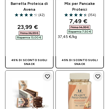
Barretta Proteica di
Mix per Pancake
Avena
Proteici
(42)
(354)
4.26 out of 5 stars
4.44 out of 5 stars
discounted pri
7,49 €‎
discounted price
23,99 €‎
Prima 14,99 €‎
Risparmia 7,50 €‎
Prima 36,99 €‎
37,45 €‎/kg
Risparmia 13,00 €‎
ACQUISTO
ACQUISTO
RAPIDO
RAPIDO
45% DI SCONTO SUGLI
45% DI SCONTO SUGLI
SNACK
SNACK