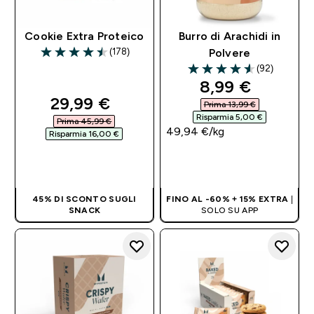
Cookie Extra Proteico
Burro di Arachidi in
(178)
Polvere
4.51 out of 5 stars
(92)
4.57 out of 5 stars
discounted pri
8,99 €‎
discounted price
29,99 €‎
Prima 13,99 €‎
Risparmia 5,00 €‎
Prima 45,99 €‎
49,94 €‎/kg
Risparmia 16,00 €‎
ACQUISTO
ACQUISTO
RAPIDO
RAPIDO
45% DI SCONTO SUGLI
FINO AL -60% + 15% EXTRA
|
SNACK
SOLO SU APP