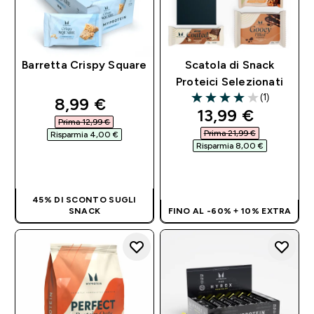
Barretta Crispy Square
Scatola di Snack
Proteici Selezionati
(1)
discounted price
8,99 €‎
4 out of 5 stars
discounted pri
13,99 €‎
Prima 12,99 €‎
Prima 21,99 €‎
Risparmia 4,00 €‎
Risparmia 8,00 €‎
ACQUISTO
RAPIDO
ACQUISTO
RAPIDO
45% DI SCONTO SUGLI
SNACK
FINO AL -60% + 10% EXTRA