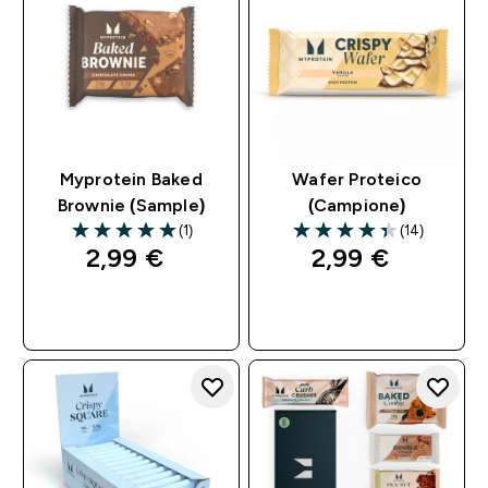
Myprotein Baked
Wafer Proteico
Brownie (Sample)
(Campione)
(1)
(14)
5 out of 5 stars
4.36 out of 5 stars
2,99 €‎
2,99 €‎
ACQUISTO
ACQUISTO
RAPIDO
RAPIDO