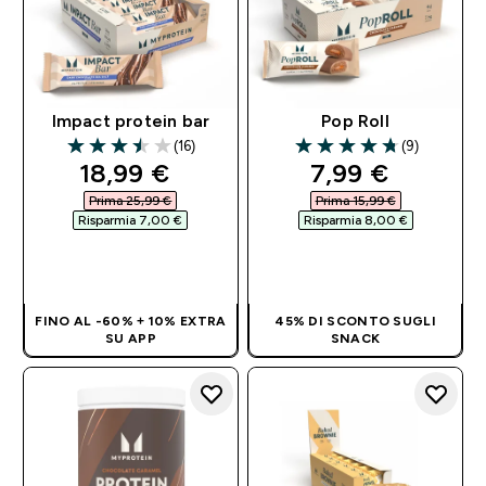
Impact protein bar
Pop Roll
(16)
(9)
3.5 out of 5 stars
4.78 out of 5 stars
discounted price
discounted pri
18,99 €‎
7,99 €‎
Prima 25,99 €‎
Prima 15,99 €‎
Risparmia 7,00 €‎
Risparmia 8,00 €‎
ACQUISTO
ACQUISTO
RAPIDO
RAPIDO
FINO AL -60% + 10% EXTRA
45% DI SCONTO SUGLI
SU APP
SNACK