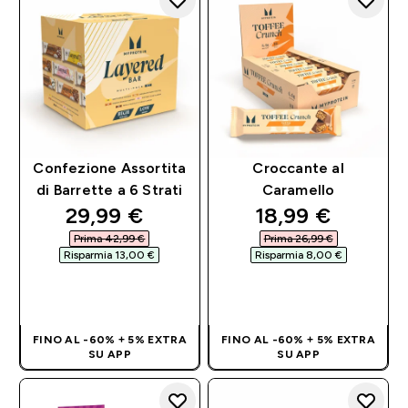
Confezione Assortita
Croccante al
di Barrette a 6 Strati
Caramello
discounted price
discounted pri
29,99 €‎
18,99 €‎
Prima 42,99 €‎
Prima 26,99 €‎
Risparmia 13,00 €‎
Risparmia 8,00 €‎
ACQUISTO
ACQUISTO
RAPIDO
RAPIDO
FINO AL -60% + 5% EXTRA
FINO AL -60% + 5% EXTRA
SU APP
SU APP