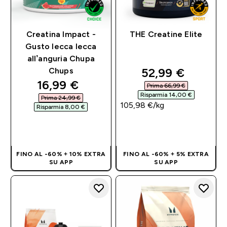
Creatina Impact -
THE Creatine Elite
Gusto lecca lecca
all’anguria Chupa
discounted pri
52,99 €‎
Chups
discounted price
16,99 €‎
Prima 66,99 €‎
Risparmia 14,00 €‎
Prima 24,99 €‎
105,98 €‎/kg
Risparmia 8,00 €‎
ACQUISTO
ACQUISTO
RAPIDO
RAPIDO
FINO AL -60% + 10% EXTRA
FINO AL -60% + 5% EXTRA
SU APP
SU APP