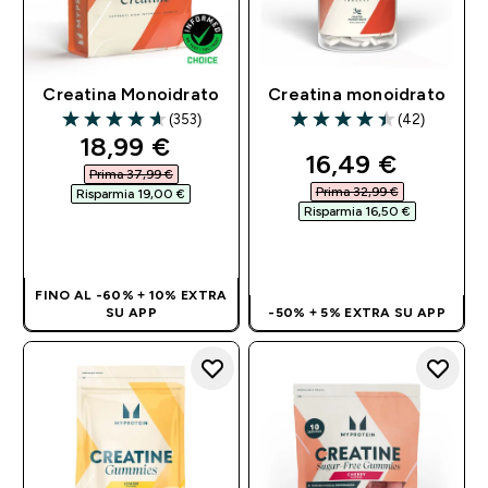
Creatina Monoidrato
Creatina monoidrato
(353)
(42)
4.61 out of 5 stars
4.43 out of 5 stars
discounted price
18,99 €‎
discounted pri
16,49 €‎
Prima 37,99 €‎
Prima 32,99 €‎
Risparmia 19,00 €‎
Risparmia 16,50 €‎
ACQUISTO
RAPIDO
ACQUISTO
RAPIDO
FINO AL -60% + 10% EXTRA
SU APP
-50% + 5% EXTRA SU APP