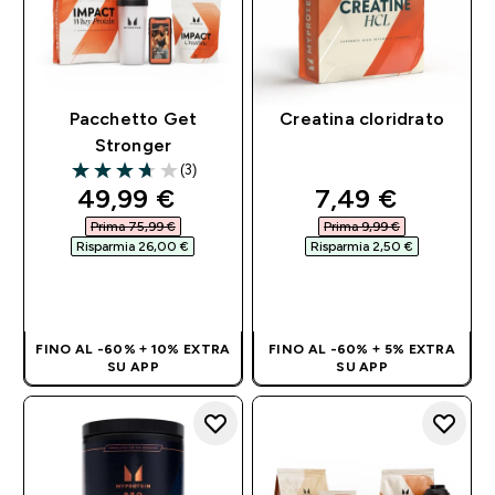
Pacchetto Get
Creatina cloridrato
Stronger
(3)
3.67 out of 5 stars
discounted price
discounted pri
49,99 €‎
7,49 €‎
Prima 75,99 €‎
Prima 9,99 €‎
Risparmia 26,00 €‎
Risparmia 2,50 €‎
ACQUISTO
ACQUISTO
RAPIDO
RAPIDO
FINO AL -60% + 10% EXTRA
FINO AL -60% + 5% EXTRA
SU APP
SU APP