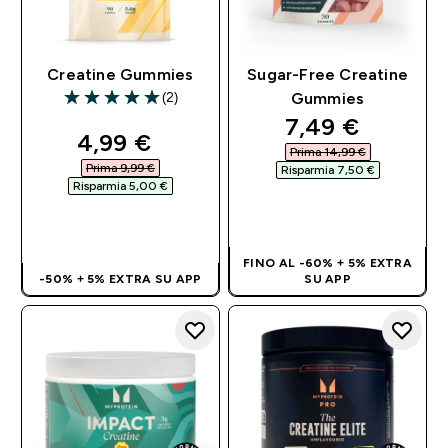
Creatine Gummies
Sugar-Free Creatine
(2)
Gummies
5 out of 5 stars
discounted pri
7,49 €‎
discounted price
4,99 €‎
Prima 14,99 €‎
Prima 9,99 €‎
Risparmia 7,50 €‎
Risparmia 5,00 €‎
ACQUISTO
ACQUISTO
RAPIDO
RAPIDO
FINO AL -60% + 5% EXTRA
-50% + 5% EXTRA SU APP
SU APP