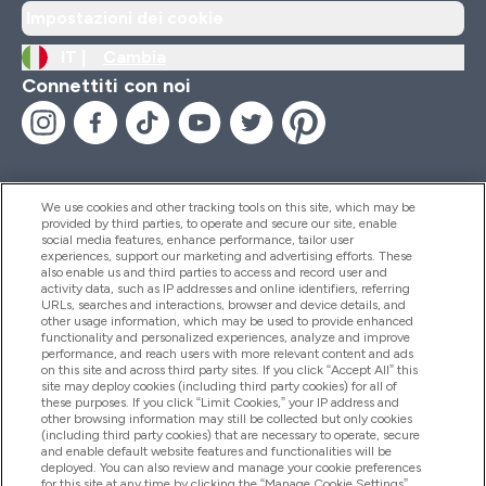
Impostazioni dei cookie
IT |
Cambia
Connettiti con noi
We use cookies and other tracking tools on this site, which may be
provided by third parties, to operate and secure our site, enable
Aiuto & Informazioni
social media features, enhance performance, tailor user
experiences, support our marketing and advertising efforts. These
also enable us and third parties to access and record user and
activity data, such as IP addresses and online identifiers, referring
Prodotti
URLs, searches and interactions, browser and device details, and
other usage information, which may be used to provide enhanced
functionality and personalized experiences, analyze and improve
performance, and reach users with more relevant content and ads
on this site and across third party sites. If you click “Accept All” this
Chi Siamo
site may deploy cookies (including third party cookies) for all of
these purposes. If you click “Limit Cookies,” your IP address and
other browsing information may still be collected but only cookies
(including third party cookies) that are necessary to operate, secure
Fedeltà & Premi
and enable default website features and functionalities will be
deployed. You can also review and manage your cookie preferences
for this site at any time by clicking the “Manage Cookie Settings”