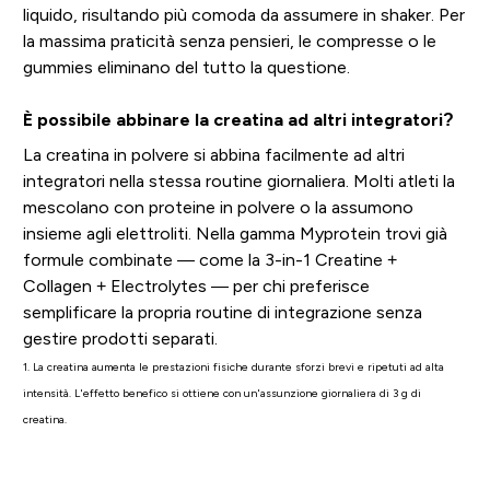
liquido, risultando più comoda da assumere in shaker. Per
la massima praticità senza pensieri, le compresse o le
gummies eliminano del tutto la questione.
È possibile abbinare la creatina ad altri integratori?
La creatina in polvere si abbina facilmente ad altri
integratori nella stessa routine giornaliera. Molti atleti la
mescolano con proteine in polvere o la assumono
insieme agli elettroliti. Nella gamma Myprotein trovi già
formule combinate — come la 3-in-1 Creatine +
Collagen + Electrolytes — per chi preferisce
semplificare la propria routine di integrazione senza
gestire prodotti separati.
1. La creatina aumenta le prestazioni fisiche durante sforzi brevi e ripetuti ad alta
intensità. L'effetto benefico si ottiene con un'assunzione giornaliera di 3 g di
creatina.