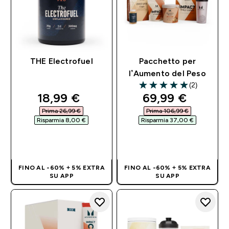
THE Electrofuel
Pacchetto per
l’Aumento del Peso
(2)
5 out of 5 stars
discounted price
discounted pri
18,99 €‎
69,99 €‎
Prima 26,99 €‎
Prima 106,99 €‎
Risparmia 8,00 €‎
Risparmia 37,00 €‎
ACQUISTO
ACQUISTO
RAPIDO
RAPIDO
FINO AL -60% + 5% EXTRA
FINO AL -60% + 5% EXTRA
SU APP
SU APP