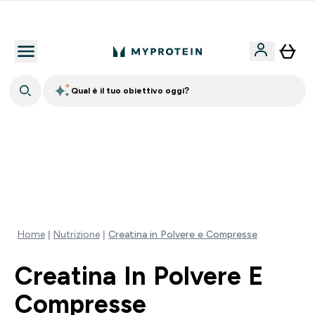
Nuovo Cliente? 15% Extra
Qual è il tuo obiettivo oggi?
15% EXTRA SULLA NUOVA COLLEZIONE DI
ABBIGLIAMENTO | SCADE TRA
0 0
:
2 3
:
1 0
:
3 9
Giorni
Ore
Minuti
Secondi
Home
Nutrizione
Creatina in Polvere e Compresse
Creatina In Polvere E
Compresse