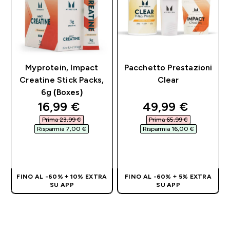
Myprotein, Impact
Pacchetto Prestazioni
Creatine Stick Packs,
Clear
6g (Boxes)
discounted price
discounted pri
16,99 €‎
49,99 €‎
Prima 23,99 €‎
Prima 65,99 €‎
Risparmia 7,00 €‎
Risparmia 16,00 €‎
ACQUISTO
ACQUISTO
RAPIDO
RAPIDO
FINO AL -60% + 10% EXTRA
FINO AL -60% + 5% EXTRA
SU APP
SU APP