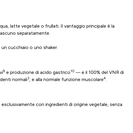
, latte vegetale o frullati. Il vantaggio principale è la
 ciascuno separatamente.
n un cucchiaio o uno shaker.
9
10
vi
e produzione di acido gastrico
— e il 100% del VNR di
3
4
denti normali
, e alla normale funzione muscolare
.
esclusivamente con ingredienti di origine vegetale, senza