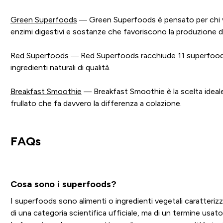
Green Superfoods
— Green Superfoods è pensato per chi vuo
enzimi digestivi e sostanze che favoriscono la produzione di a
Red Superfoods
— Red Superfoods racchiude 11 superfoods tr
ingredienti naturali di qualità.
Breakfast Smoothie
— Breakfast Smoothie è la scelta ideale 
frullato che fa davvero la differenza a colazione.
FAQs
Cosa sono i superfoods?
I superfoods sono alimenti o ingredienti vegetali caratterizz
di una categoria scientifica ufficiale, ma di un termine usato pe