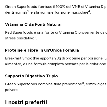
Green Superfoods fornisce il 100% del VNR di Vitamina D pe
3
4
denti normali
, e alla normale funzione muscolare
.
Vitamina C da Fonti Naturali
Red Superfoods è una fonte di Vitamina C proveniente da cil
6
stress ossidativo
.
Proteine e Fibre in un'Unica Formula
Breakfast Smoothie apporta 23g di proteine per porzione. L
alimentari, è una formula completa pensata per la colazione.
Supporto Digestivo Triplo
8
Green Superfoods combina fibre prebiotiche
, enzimi digest
polvere.
I nostri preferiti