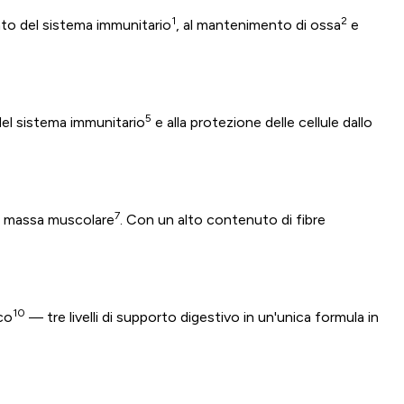
1
2
to del sistema immunitario
, al mantenimento di ossa
e
5
del sistema immunitario
e alla protezione delle cellule dallo
7
la massa muscolare
. Con un alto contenuto di fibre
10
co
— tre livelli di supporto digestivo in un'unica formula in