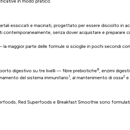
ficative in modo pratico.
li essiccati e macinati, progettato per essere disciolto in acqua
dienti contemporaneamente, senza dover acquistare e preparare
— la maggior parte delle formule si scioglie in pochi secondi co
8
to digestivo su tre livelli — fibre prebiotiche
, enzimi digesti
1
2
ionamento del sistema immunitario
, al mantenimento di ossa
e 
perfoods, Red Superfoods e Breakfast Smoothie sono formulati 