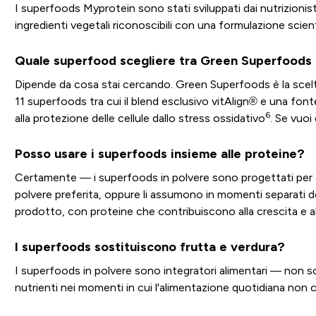
I superfoods Myprotein sono stati sviluppati dai nutrizionisti
ingredienti vegetali riconoscibili con una formulazione scie
Quale superfood scegliere tra Green Superfoods
Dipende da cosa stai cercando. Green Superfoods è la scelt
11 superfoods tra cui il blend esclusivo vitAlign® e una fon
6
alla protezione delle cellule dallo stress ossidativo
. Se vuoi
Posso usare i superfoods insieme alle proteine?
Certamente — i superfoods in polvere sono progettati per affi
polvere preferita, oppure li assumono in momenti separati de
prodotto, con proteine che contribuiscono alla crescita e
I superfoods sostituiscono frutta e verdura?
I superfoods in polvere sono integratori alimentari — non so
nutrienti nei momenti in cui l'alimentazione quotidiana non cop