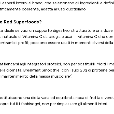
 esperti interni al brand, che selezionano gli ingredienti e defi
ntificamente coerente, adatta all'uso quotidiano.
 e Red Superfoods?
a ideale se vuoi un supporto digestivo strutturato e una dose
te naturale di Vitamina C da ciliegia e acai — vitamina C che co
 entrambi i profili, possono essere usati in momenti diversi della
ancarsi agli integratori proteici, non per sostituirli. Molti li 
lla giornata. Breakfast Smoothie, con i suoi 23g di proteine pe
7
 al mantenimento della massa muscolare
.
stituiscono una dieta varia ed equilibrata ricca di frutta e ver
re tutti i fabbisogni, non per rimpiazzare gli alimenti interi.