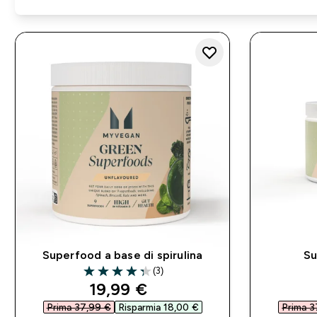
Superfood a base di spirulina
Su
(3)
4.33 out of 5 stars
discounted price
19,99 €‎
Prima 37,99 €‎
Risparmia 18,00 €‎
Prima 3