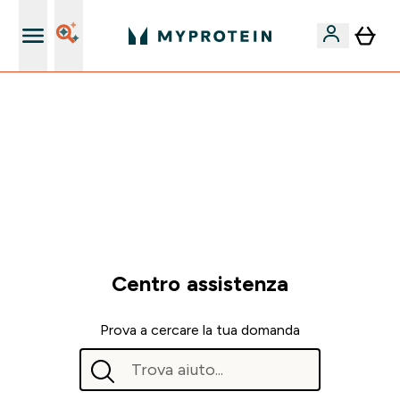
Nuovo Cliente? 15% Extra
15% EXTRA SULLA NUOVA COLLEZIONE DI
ABBIGLIAMENTO | SCADE TRA
0 0
:
0 0
:
3 4
:
2 5
Giorni
Ore
Minuti
Secondi
Centro assistenza
Prova a cercare la tua domanda