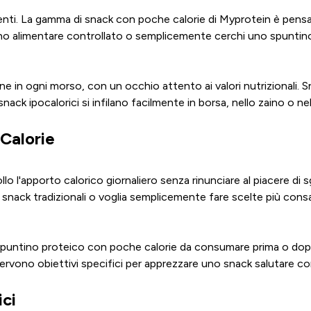
enti. La gamma di snack con poche calorie di Myprotein è pensat
o alimentare controllato o semplicemente cerchi uno spuntino ip
ne in ogni morso, con un occhio attento ai valori nutrizionali.
ack ipocalorici si infilano facilmente in borsa, nello zaino o nel
Calorie
 l'apporto calorico giornaliero senza rinunciare al piacere di
i snack tradizionali o voglia semplicemente fare scelte più cons
spuntino proteico con poche calorie da consumare prima o dopo 
rvono obiettivi specifici per apprezzare uno snack salutare c
ci