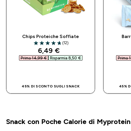
Chips Proteiche Soffiate
Bar
(12)
4.75 out of 5 stars
discounted price
6,49 €‎
Prima 14,99 €‎
Risparmia 8,50 €‎
Prima 1
ACQUISTO RAPIDO
45% DI SCONTO SUGLI SNACK
45% D
Snack con Poche Calorie di Myprotein