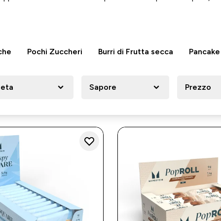
che
Pochi Zuccheri
Burri di Frutta secca
Pancake 
utrizione
ieta
Sapore
Prezzo