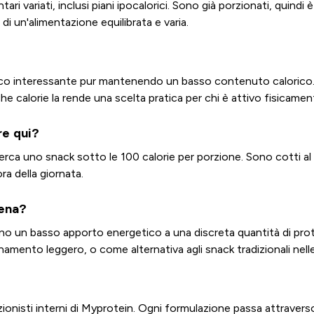
entari variati, inclusi piani ipocalorici. Sono già porzionati, qu
i un'alimentazione equilibrata e varia.
eico interessante pur mantenendo un basso contenuto calorico. 
he calorie la rende una scelta pratica per chi è attivo fisicamen
re qui?
rca uno snack sotto le 100 calorie per porzione. Sono cotti al fo
a della giornata.
lena?
no un basso apporto energetico a una discreta quantità di pr
mento leggero, o come alternativa agli snack tradizionali nelle 
izionisti interni di Myprotein. Ogni formulazione passa attraver