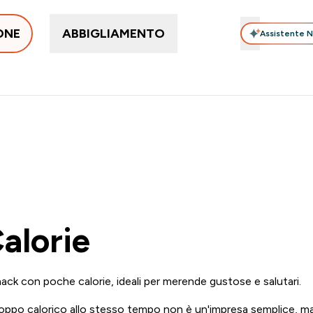
ONE
ABBIGLIAMENTO
Assistente N
amine
Alimenti, Barrette & Snack
Accessori
Per i Nuovi 
enu
ntegratori submenu
Enter Vitamine submenu
Enter Alimenti, Barrette & S
Enter Accessor
⌄
⌄
⌄
Nuovo Cliente? 15% Extra
Qualità Garantita
5% Extra su Ap
A & SELEZIONATI + 5% EXTRA SU APP | SCADE TRA
Gi
alorie
nack con poche calorie, ideali per merende gustose e salutari.
ppo calorico allo stesso tempo non è un'impresa semplice, ma 