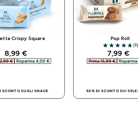
retta Crispy Square
Pop Roll
(9
4.78 out of 5 st
discounted price
discount
8,99 €‎
7,99 €‎
2,99 €‎
Risparmia 4,00 €‎
Prima 15,99 €‎
Risparmia
ACQUISTO RAPIDO
ACQUISTO RAP
I SCONTO SUGLI SNACK
50% DI SCONTO SUI SELE