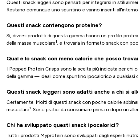
Questi snack leggeri sono pensati per integrarsi in stili alim
Restano comunque uno spuntino e vanno inseriti all'interno d
Questi snack contengono proteine?
Sì, diversi prodotti di questa gamma hanno un profilo prot
1
della massa muscolare
, e trovarla in formato snack con poc
Qual è lo snack con meno calorie che posso trova
I Popped Protein Crisps sono la scelta più indicata per chi ce
della gamma — ideali come spuntino ipocalorico a qualsiasi or
Questi snack leggeri sono adatti anche a chi si al
Certamente. Molti di questi snack con poche calorie abbina
1
muscolare
. Sono pratici da consumare prima o dopo un allena
Chi ha sviluppato questi snack ipocalorici?
Tutti i prodotti Myprotein sono sviluppati dagli esperti nutr