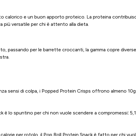
calorico e un buon apporto proteico. La proteina contribuisc
più versatile per chi è attento alla dieta.
ato, passando per le barrette croccanti, la gamma copre divers
stra.
za sensi di colpa, i Popped Protein Crisps offrono almeno 10g 
k è lo spuntino per chi non vuole scendere a compromessi: 5,1g 
lorie per rotolo, il Pop Roll Protein Snack è fatto per chi vuol