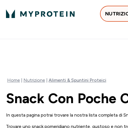
NUTRIZI
In Tendenza
Proteine
Integratori
Vit
Enter In Tendenza submenu
Enter Proteine subm
Enter I
⌄
⌄
⌄
Spedizione Gratis da 55 €
💥 50% DI SCONTO SU CREATIN
Home
Nutrizione
Alimenti & Spuntini Proteici
Snack Con Poche C
In questa pagina potrai trovare la nostra lista completa di S
Trovare uno snack pomeridiano nutriente, gustoso e non tro