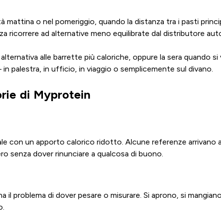
attina o nel pomeriggio, quando la distanza tra i pasti principa
a ricorrere ad alternative meno equilibrate dal distributore aut
ternativa alle barrette più caloriche, oppure la sera quando si 
in palestra, in ufficio, in viaggio o semplicemente sul divano.
rie di Myprotein
ale con un apporto calorico ridotto. Alcune referenze arrivano 
ero senza dover rinunciare a qualcosa di buono.
na il problema di dover pesare o misurare. Si aprono, si mangiano, 
o.