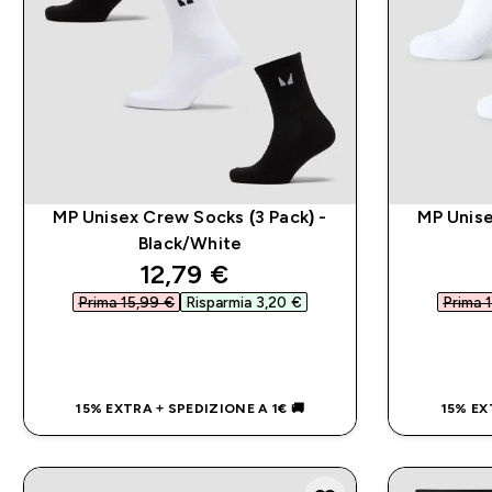
MP Unisex Crew Socks (3 Pack) -
MP Unise
Black/White
discounted price
12,79 €‎
Prima 15,99 €‎
Risparmia 3,20 €‎
Prima 1
ACQUISTO RAPIDO
15% EXTRA + SPEDIZIONE A 1€ 🚚
15% EX