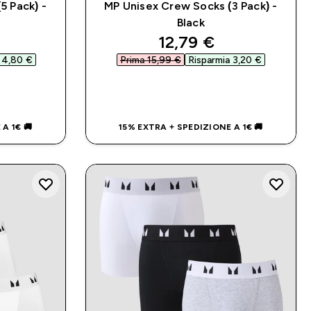
5 Pack) -
MP Unisex Crew Socks (3 Pack) -
Black
d price
discounted price
12,79 €‎
 4,80 €‎
Prima 15,99 €‎
Risparmia 3,20 €‎
IDO
ACQUISTO RAPIDO
A 1€ 🚚
15% EXTRA + SPEDIZIONE A 1€ 🚚