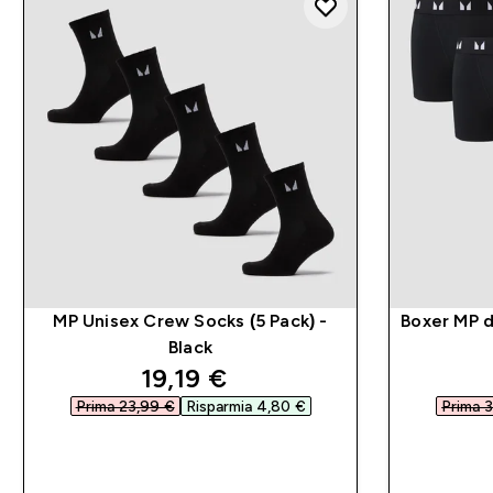
MP Unisex Crew Socks (5 Pack) -
Boxer MP d
Black
discounted price
19,19 €‎
Prima 23,99 €‎
Risparmia 4,80 €‎
Prima 3
ACQUISTO RAPIDO