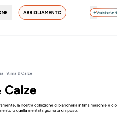
ONE
ABBIGLIAMENTO
Assistente N
gliamento Donna
Abbigliamento Uomo
Accessori
Outle
n Tendenza submenu
Enter Abbigliamento Donna submenu
Enter Abbigliamento 
Enter Ac
⌄
⌄
⌄
Nuovo Cliente? 15% Extra
Qualità Garantita
5% Extra su Ap
0 0
COLLEZIONE DI ABBIGLIAMENTO | SCADE TRA
Giorni
ia Intima & Calze
& Calze
ramente, la nostra collezione di biancheria intima maschile è ci
mento o quella meritata giornata di riposo.