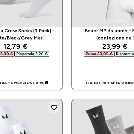
x Crew Socks (3 Pack) -
Boxer MP da uomo - B
te/Black/Grey Marl
(confezione da 
discounted price
discounte
12,79 €‎
23,99 €‎
5,99 €‎
Risparmia 3,20 €‎
Prima 29,99 €‎
Risparmia
ACQUISTO RAPIDO
ACQUISTO RAP
TRA + SPEDIZIONE A 1€ 🚚
15% EXTRA + SPEDIZIONE 