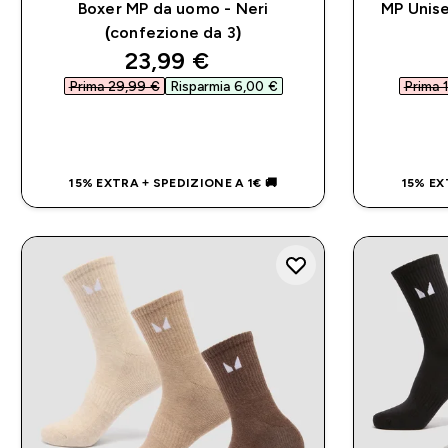
Boxer MP da uomo - Neri
MP Unise
(confezione da 3)
discounted price
23,99 €‎
Prima 29,99 €‎
Risparmia 6,00 €‎
Prima 1
ACQUISTO RAPIDO
15% EXTRA + SPEDIZIONE A 1€ 🚚
15% EX