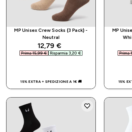
MP Unisex Crew Socks (3 Pack) -
MP Unise
Neutral
Whi
discounted price
12,79 €‎
Prima 15,99 €‎
Risparmia 3,20 €‎
Prima 1
ACQUISTO RAPIDO
15% EXTRA + SPEDIZIONE A 1€ 🚚
15% EX