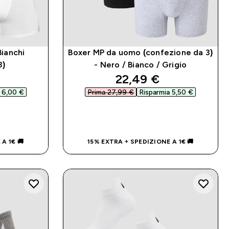
ianchi
Boxer MP da uomo (confezione da 3)
3)
- Nero / Bianco / Grigio
d price
discounted price
22,49 €‎
 6,00 €‎
Prima 27,99 €‎
Risparmia 5,50 €‎
IDO
ACQUISTO RAPIDO
A 1€ 🚚
15% EXTRA + SPEDIZIONE A 1€ 🚚