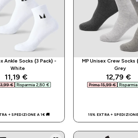
x Ankle Socks (3 Pack) -
MP Unisex Crew Socks (
White
Grey
discounted price
discounte
11,19 €‎
12,79 €‎
3,99 €‎
Risparmia 2,80 €‎
Prima 15,99 €‎
Risparmia
ACQUISTO RAPIDO
ACQUISTO RAP
TRA + SPEDIZIONE A 1€ 🚚
15% EXTRA + SPEDIZIONE 