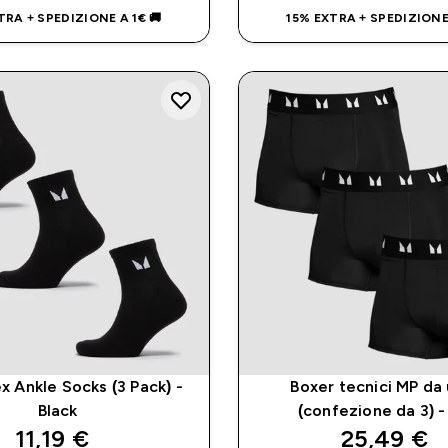
TRA + SPEDIZIONE A 1€ 🚚
15% EXTRA + SPEDIZIONE 
x Ankle Socks (3 Pack) -
Boxer tecnici MP d
Black
(confezione da 3) -
discounted price
discounte
11,19 €‎
25,49 €‎