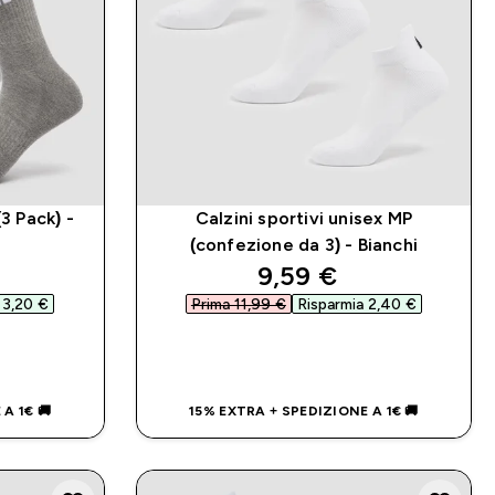
3 Pack) -
Calzini sportivi unisex MP
(confezione da 3) - Bianchi
d price
discounted price
9,59 €‎
 3,20 €‎
Prima 11,99 €‎
Risparmia 2,40 €‎
IDO
ACQUISTO RAPIDO
A 1€ 🚚
15% EXTRA + SPEDIZIONE A 1€ 🚚