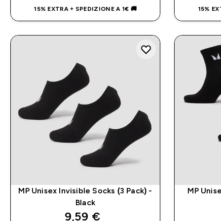
15% EXTRA + SPEDIZIONE A 1€ 🚚
15% EX
MP Unisex Invisible Socks (3 Pack) -
MP Unise
Black
discounted price
9,59 €‎