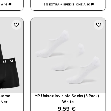
A 1€ 🚚
15% EXTRA + SPEDIZIONE A 1€ 🚚
a uomo
MP Unisex Invisible Socks (3 Pack) -
 Neri
White
d price
discounted price
9,59 €‎