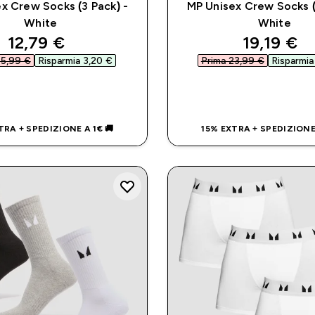
x Crew Socks (3 Pack) -
MP Unisex Crew Socks (
White
White
discounted price
discounte
12,79 €‎
19,19 €‎
5,99 €‎
Risparmia 3,20 €‎
Prima 23,99 €‎
Risparmia
ACQUISTO RAPIDO
ACQUISTO RAP
TRA + SPEDIZIONE A 1€ 🚚
15% EXTRA + SPEDIZIONE 