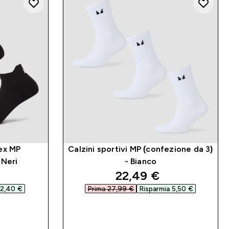
sex MP
Calzini sportivi MP (confezione da 3)
 Neri
- Bianco
ed price
discounted price
22,49 €‎
2,40 €‎
Prima 27,99 €‎
Risparmia 5,50 €‎
IDO
ACQUISTO RAPIDO