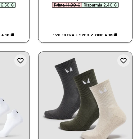
 6,50 €‎
Prima 11,99 €‎
Risparmia 2,40 €‎
IDO
ACQUISTO RAPIDO
A 1€ 🚚
15% EXTRA + SPEDIZIONE A 1€ 🚚