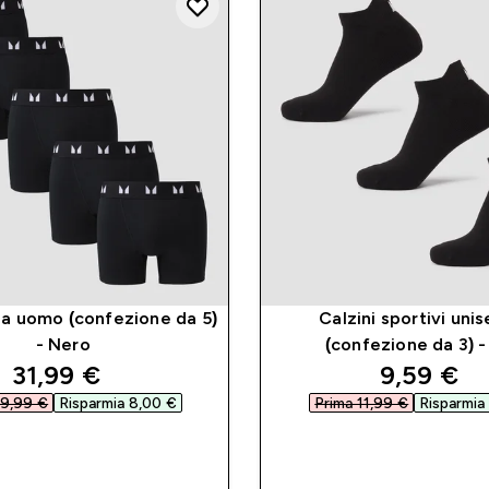
a uomo (confezione da 5)
Calzini sportivi uni
- Nero
(confezione da 3) -
discounted price
discount
31,99 €‎
9,59 €‎
9,99 €‎
Risparmia 8,00 €‎
Prima 11,99 €‎
Risparmia 
ACQUISTO RAPIDO
ACQUISTO RAP