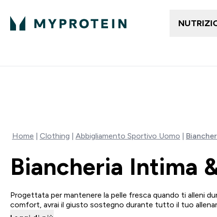
NUTRIZI
In Tendenza
Abbi
Enter I
⌄
Spedizione Gratis da 55 €
15% EXTRA SULLA NUOVA 
Home
Clothing
Abbigliamento Sportivo Uomo
Biancher
Biancheria Intima 
Progettata per mantenere la pelle fresca quando ti alleni du
comfort, avrai il giusto sostegno durante tutto il tuo allena