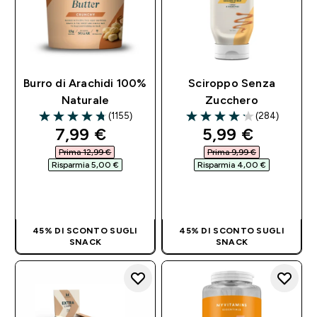
Burro di Arachidi 100%
Sciroppo Senza
Naturale
Zucchero
(1155)
(284)
4.73 out of 5 stars
4.19 out of 5 stars
discounted price
discounted pri
7,99 €‎
5,99 €‎
Prima 12,99 €‎
Prima 9,99 €‎
Risparmia 5,00 €‎
Risparmia 4,00 €‎
ACQUISTO
ACQUISTO
RAPIDO
RAPIDO
45% DI SCONTO SUGLI
45% DI SCONTO SUGLI
SNACK
SNACK