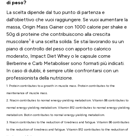
di peso?
La scelta dipende dal tuo punto di partenza e
dall'obiettivo che vuoi raggiungere. Se vuoi aumentare la
massa, Origin Mass Gainer con 1000 calorie per shake e
50g di proteine che contribuiscono alla crescita
1
muscolare
è una scelta solida. Se stai lavorando su un
piano di controllo del peso con apporto calorico
moderato, Impact Diet Whey o le capsule come
Berberine e Carb Metaboliser sono formati più indicati.
In caso di dubbi, è sempre utile confrontarsi con un
professionista della nutrizione.
1. Protein contributes to a growth in muscle mass. Protein contributes to the
maintenance of muscle mass.
2. Niacin contributes to normal energy-yielding metabolism. Vitamin B6 contributes to
normal energy-yielding metabolism. Vitamin B12 contributes to normal energy-yielding
metabolism. Biotin contributes to normal energy-yielding metabolism.
3. Niacin contributes to the reduction of tiredness and fatigue. Vitamin B6 contributes
to the reduction of tiredness and fatigue. Vitamin B12 contributes to the reduction of