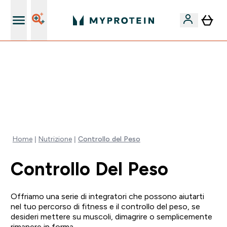
Qualità Garantita
60% DI SCONTO SULLA LINEA DI ASHWAGANDHA |
SCADE TRA
0 0
:
0 4
:
4 2
:
4 8
Giorni
Ore
Minuti
Secondi
Home
Nutrizione
Controllo del Peso
Controllo Del Peso
Offriamo una serie di integratori che possono aiutarti
nel tuo percorso di fitness e il controllo del peso, se
desideri mettere su muscoli, dimagrire o semplicemente
rimanere in forma.