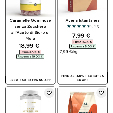
Caramelle Gommose
Avena Istantanea
(693)
senza Zucchero
4.58 out of 5 stars
all’Aceto di Sidro di
discounted pri
7,99 €‎
Mele
Prima 15,99 €‎
discounted price
18,99 €‎
Risparmia 8,00 €‎
7,99 €‎/kg
Prima 37,99 €‎
Risparmia 19,00 €‎
ACQUISTO
ACQUISTO
RAPIDO
RAPIDO
FINO AL -60% + 5% EXTRA
-50% + 5% EXTRA SU APP
SU APP