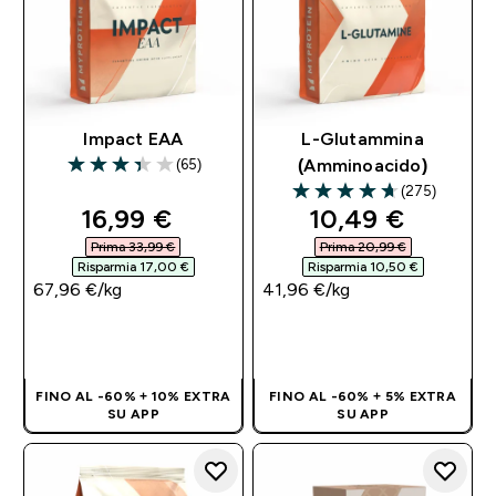
Impact EAA
L-Glutammina
(65)
(Amminoacido)
3.38 out of 5 stars
(275)
4.69 out of 5 stars
discounted price
discounted pri
16,99 €‎
10,49 €‎
Prima 33,99 €‎
Prima 20,99 €‎
Risparmia 17,00 €‎
Risparmia 10,50 €‎
67,96 €‎/kg
41,96 €‎/kg
ACQUISTO
ACQUISTO
RAPIDO
RAPIDO
FINO AL -60% + 10% EXTRA
FINO AL -60% + 5% EXTRA
SU APP
SU APP