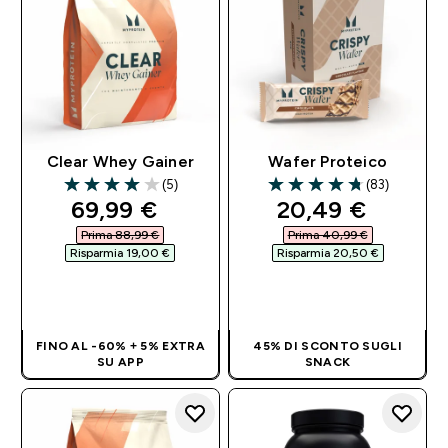
Clear Whey Gainer
Wafer Proteico
(5)
(83)
4 out of 5 stars
4.76 out of 5 stars
discounted price
discounted pri
69,99 €‎
20,49 €‎
Prima 88,99 €‎
Prima 40,99 €‎
Risparmia 19,00 €‎
Risparmia 20,50 €‎
ACQUISTO
ACQUISTO
RAPIDO
RAPIDO
FINO AL -60% + 5% EXTRA
45% DI SCONTO SUGLI
SU APP
SNACK