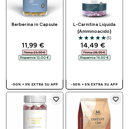
Berberina in Capsule
L-Carnitina Liquida
(Amminoacido)
(5)
5 out of 5 stars
discounted price
discounted pri
11,99 €‎
14,49 €‎
Prima 23,99 €‎
Prima 28,99 €‎
Risparmia 12,00 €‎
Risparmia 14,50 €‎
ACQUISTO
ACQUISTO
RAPIDO
RAPIDO
-50% + 5% EXTRA SU APP
-50% + 5% EXTRA SU APP