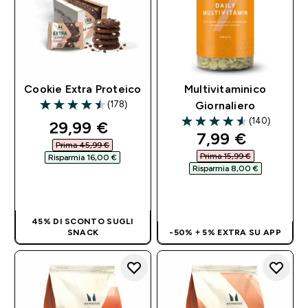
Cookie Extra Proteico
Multivitaminico
(178)
Giornaliero
4.51 out of 5 stars
(140)
discounted price
29,99 €‎
4.54 out of 5 stars
discounted pri
7,99 €‎
Prima 45,99 €‎
Prima 15,99 €‎
Risparmia 16,00 €‎
Risparmia 8,00 €‎
ACQUISTO
RAPIDO
ACQUISTO
RAPIDO
45% DI SCONTO SUGLI
SNACK
-50% + 5% EXTRA SU APP