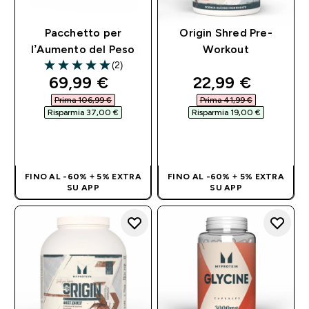
Pacchetto per
Origin Shred Pre-
l’Aumento del Peso
Workout
(2)
5 out of 5 stars
discounted price
discounted pri
69,99 €‎
22,99 €‎
Prima 106,99 €‎
Prima 41,99 €‎
Risparmia 37,00 €‎
Risparmia 19,00 €‎
ACQUISTO
ACQUISTO
RAPIDO
RAPIDO
FINO AL -60% + 5% EXTRA
FINO AL -60% + 5% EXTRA
SU APP
SU APP