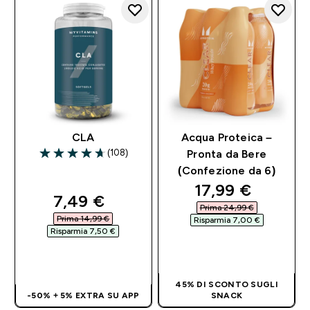
CLA
Acqua Proteica –
(108)
Pronta da Bere
4.67 out of 5 stars
(Confezione da 6)
discounted pri
17,99 €‎
discounted price
7,49 €‎
Prima 24,99 €‎
Prima 14,99 €‎
Risparmia 7,00 €‎
Risparmia 7,50 €‎
ACQUISTO
ACQUISTO
RAPIDO
RAPIDO
45% DI SCONTO SUGLI
-50% + 5% EXTRA SU APP
SNACK