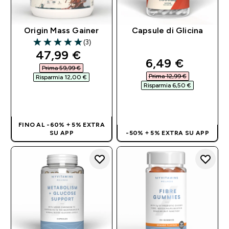
Origin Mass Gainer
Capsule di Glicina
(3)
5 out of 5 stars
discounted price
47,99 €‎
discounted pri
6,49 €‎
Prima 59,99 €‎
Prima 12,99 €‎
Risparmia 12,00 €‎
Risparmia 6,50 €‎
ACQUISTO
RAPIDO
ACQUISTO
RAPIDO
FINO AL -60% + 5% EXTRA
SU APP
-50% + 5% EXTRA SU APP