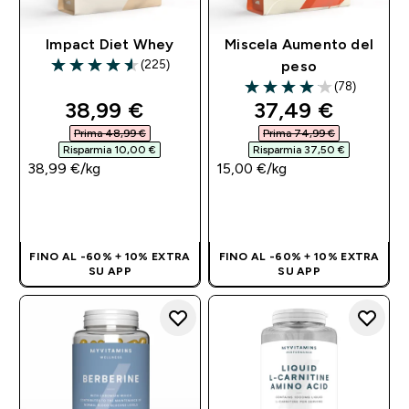
Impact Diet Whey
Miscela Aumento del
(225)
peso
4.54 out of 5 stars
(78)
4.08 out of 5 stars
discounted price
discounted pri
38,99 €‎
37,49 €‎
Prima 48,99 €‎
Prima 74,99 €‎
Risparmia 10,00 €‎
Risparmia 37,50 €‎
38,99 €‎/kg
15,00 €‎/kg
ACQUISTO
ACQUISTO
RAPIDO
RAPIDO
FINO AL -60% + 10% EXTRA
FINO AL -60% + 10% EXTRA
SU APP
SU APP