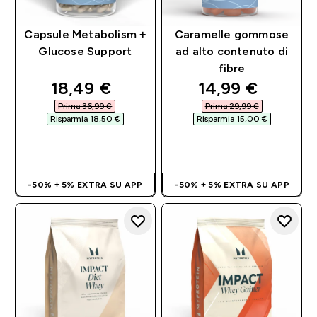
Capsule Metabolism +
Caramelle gommose
Glucose Support
ad alto contenuto di
fibre
discounted price
discounted pri
18,49 €‎
14,99 €‎
Prima 36,99 €‎
Prima 29,99 €‎
Risparmia 18,50 €‎
Risparmia 15,00 €‎
ACQUISTO
ACQUISTO
RAPIDO
RAPIDO
-50% + 5% EXTRA SU APP
-50% + 5% EXTRA SU APP