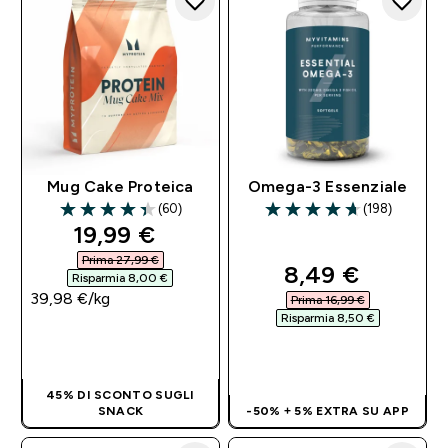
Mug Cake Proteica
Omega-3 Essenziale
(60)
(198)
4.35 out of 5 stars
4.69 out of 5 stars
discounted price
19,99 €‎
Prima 27,99 €‎
discounted pri
8,49 €‎
Risparmia 8,00 €‎
39,98 €‎/kg
Prima 16,99 €‎
Risparmia 8,50 €‎
ACQUISTO
RAPIDO
ACQUISTO
RAPIDO
45% DI SCONTO SUGLI
SNACK
-50% + 5% EXTRA SU APP