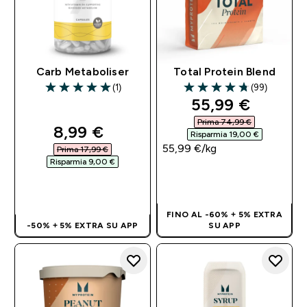
Carb Metaboliser
Total Protein Blend
(1)
(99)
5 out of 5 stars
4.73 out of 5 stars
discounted pri
55,99 €‎
Prima 74,99 €‎
discounted price
8,99 €‎
Risparmia 19,00 €‎
55,99 €‎/kg
Prima 17,99 €‎
Risparmia 9,00 €‎
ACQUISTO
ACQUISTO
RAPIDO
RAPIDO
FINO AL -60% + 5% EXTRA
-50% + 5% EXTRA SU APP
SU APP