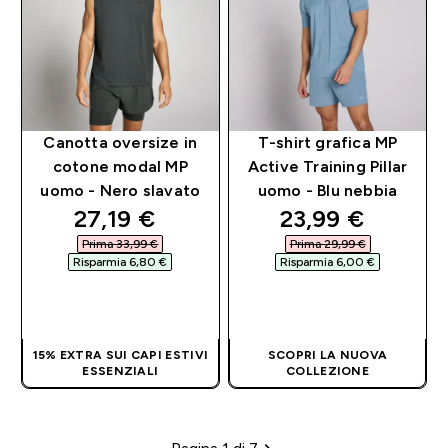
Canotta oversize in
T-shirt grafica MP
cotone modal MP
Active Training Pillar
uomo - Nero slavato
uomo - Blu nebbia
discounted price
discounted pri
27,19 €‎
23,99 €‎
Prima 33,99 €‎
Prima 29,99 €‎
Risparmia 6,80 €‎
Risparmia 6,00 €‎
ACQUISTO
ACQUISTO
RAPIDO
RAPIDO
15% EXTRA SUI CAPI ESTIVI
SCOPRI LA NUOVA
ESSENZIALI
COLLEZIONE