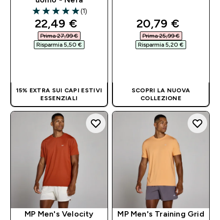
(1)
5 out of 5 stars
discounted price
discounted pri
22,49 €‎
20,79 €‎
Prima 27,99 €‎
Prima 25,99 €‎
Risparmia 5,50 €‎
Risparmia 5,20 €‎
ACQUISTO
ACQUISTO
RAPIDO
RAPIDO
15% EXTRA SUI CAPI ESTIVI
SCOPRI LA NUOVA
ESSENZIALI
COLLEZIONE
MP Men's Velocity
MP Men's Training Grid