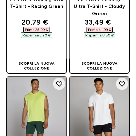
T-Shirt - Racing Green
Ultra T-Shirt - Cloudy
Green
discounted price
discounted pri
20,79 €‎
33,49 €‎
Prima 25,99 €‎
Prima 41,99 €‎
Risparmia 5,20 €‎
Risparmia 8,50 €‎
ACQUISTO
ACQUISTO
RAPIDO
RAPIDO
SCOPRI LA NUOVA
SCOPRI LA NUOVA
COLLEZIONE
COLLEZIONE