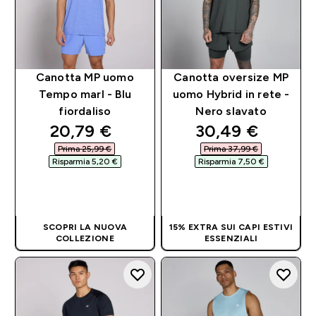
Canotta MP uomo
Canotta oversize MP
Tempo marl - Blu
uomo Hybrid in rete -
fiordaliso
Nero slavato
discounted price
discounted pri
20,79 €‎
30,49 €‎
Prima 25,99 €‎
Prima 37,99 €‎
Risparmia 5,20 €‎
Risparmia 7,50 €‎
ACQUISTO
ACQUISTO
RAPIDO
RAPIDO
SCOPRI LA NUOVA
15% EXTRA SUI CAPI ESTIVI
COLLEZIONE
ESSENZIALI