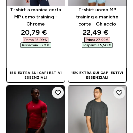
T-shirt a manica corta
T-shirt uomo MP
MP uomo training -
training a maniche
Chrome
corte - Ghiaccio
discounted price
discounted pri
20,79 €‎
22,49 €‎
Prima 25,99 €‎
Prima 27,99 €‎
Risparmia 5,20 €‎
Risparmia 5,50 €‎
ACQUISTO
ACQUISTO
RAPIDO
RAPIDO
15% EXTRA SUI CAPI ESTIVI
15% EXTRA SUI CAPI ESTIVI
ESSENZIALI
ESSENZIALI