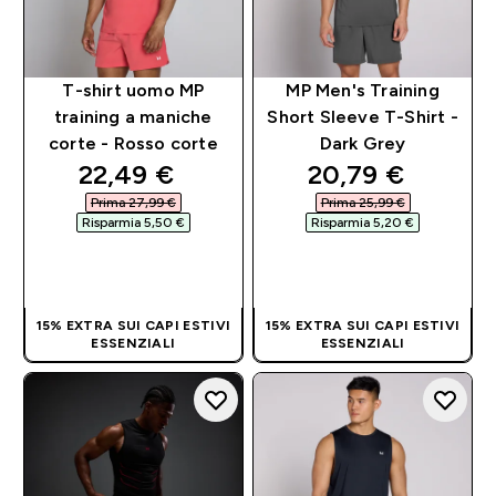
T-shirt uomo MP
MP Men's Training
training a maniche
Short Sleeve T-Shirt -
corte - Rosso corte
Dark Grey
discounted price
discounted pri
22,49 €‎
20,79 €‎
Prima 27,99 €‎
Prima 25,99 €‎
Risparmia 5,50 €‎
Risparmia 5,20 €‎
ACQUISTO
ACQUISTO
RAPIDO
RAPIDO
15% EXTRA SUI CAPI ESTIVI
15% EXTRA SUI CAPI ESTIVI
ESSENZIALI
ESSENZIALI