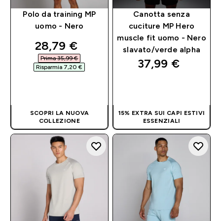
Polo da training MP
Canotta senza
uomo - Nero
cuciture MP Hero
muscle fit uomo - Nero
discounted price
28,79 €‎
slavato/verde alpha
Prima 35,99 €‎
37,99 €‎
Risparmia 7,20 €‎
ACQUISTO
ACQUISTO
RAPIDO
RAPIDO
SCOPRI LA NUOVA
15% EXTRA SUI CAPI ESTIVI
COLLEZIONE
ESSENZIALI