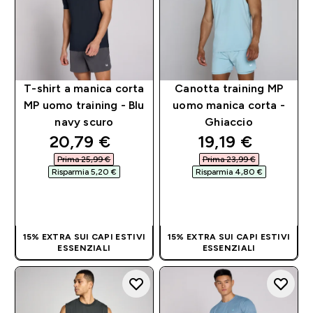
T-shirt a manica corta
Canotta training MP
MP uomo training - Blu
uomo manica corta -
navy scuro
Ghiaccio
discounted price
discounted pri
20,79 €‎
19,19 €‎
Prima 25,99 €‎
Prima 23,99 €‎
Risparmia 5,20 €‎
Risparmia 4,80 €‎
ACQUISTO
ACQUISTO
RAPIDO
RAPIDO
15% EXTRA SUI CAPI ESTIVI
15% EXTRA SUI CAPI ESTIVI
ESSENZIALI
ESSENZIALI