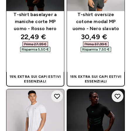
T-shirt baselayer a
T-shirt oversize
maniche corte MP
cotone modal MP
uomo - Rosso hero
uomo - Nero slavato
discounted price
discounted pri
22,49 €‎
30,49 €‎
Prima 27,99 €‎
Prima 37,99 €‎
Risparmia 5,50 €‎
Risparmia 7,50 €‎
ACQUISTO
ACQUISTO
RAPIDO
RAPIDO
15% EXTRA SUI CAPI ESTIVI
15% EXTRA SUI CAPI ESTIVI
ESSENZIALI
ESSENZIALI