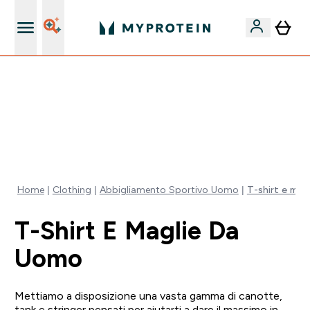
Qualità Garantita
⚡ SCIROPPO SENZA ZUCCHERI GRATIS DA 65€ | FINO
AL -60% SU QUASI TUTTO | SCADE TRA
0 0
:
0 0
:
4 4
:
2 7
Giorni
Ore
Minuti
Secondi
Home
Clothing
Abbigliamento Sportivo Uomo
T-shirt e mag
T-Shirt E Maglie Da
Uomo
Mettiamo a disposizione una vasta gamma di canotte,
tank e stringer pensati per aiutarti a dare il massimo in