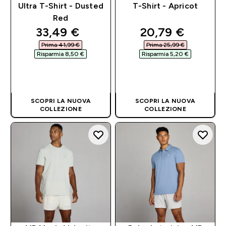
Ultra T-Shirt - Dusted
T-Shirt - Apricot
Red
discounted price
discounted pri
33,49 €‎
20,79 €‎
Prima 41,99 €‎
Prima 25,99 €‎
Risparmia 8,50 €‎
Risparmia 5,20 €‎
ACQUISTO
ACQUISTO
RAPIDO
RAPIDO
SCOPRI LA NUOVA
SCOPRI LA NUOVA
COLLEZIONE
COLLEZIONE