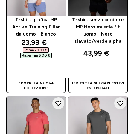
T-shirt grafica MP
T-shirt senza cuciture
Active Training Pillar
MP Hero muscle fit
da uomo - Bianco
uomo - Nero
discounted price
23,99 €‎
slavato/verde alpha
Prima 29,99 €‎
43,99 €‎
Risparmia 6,00 €‎
ACQUISTO
ACQUISTO
RAPIDO
RAPIDO
SCOPRI LA NUOVA
15% EXTRA SUI CAPI ESTIVI
COLLEZIONE
ESSENZIALI