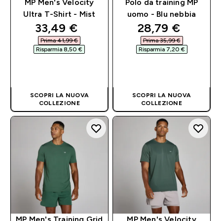
MP Men's Velocity
Polo da training MP
Ultra T-Shirt - Mist
uomo - Blu nebbia
discounted price
discounted pri
33,49 €‎
28,79 €‎
Prima 41,99 €‎
Prima 35,99 €‎
Risparmia 8,50 €‎
Risparmia 7,20 €‎
ACQUISTO
ACQUISTO
RAPIDO
RAPIDO
SCOPRI LA NUOVA
SCOPRI LA NUOVA
COLLEZIONE
COLLEZIONE
MP Men's Training Grid
MP Men's Velocity