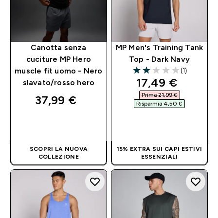
Canotta senza
MP Men's Training Tank
cuciture MP Hero
Top - Dark Navy
(1)
muscle fit uomo - Nero
2 out of 5 stars
discounted pri
17,49 €‎
slavato/rosso hero
Prima 21,99 €‎
37,99 €‎
Risparmia 4,50 €‎
ACQUISTO
ACQUISTO
RAPIDO
RAPIDO
SCOPRI LA NUOVA
15% EXTRA SUI CAPI ESTIVI
COLLEZIONE
ESSENZIALI