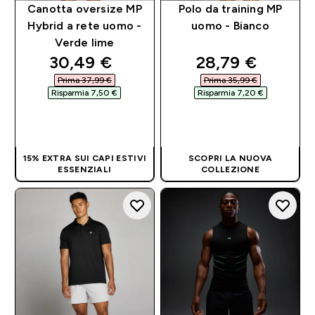
Canotta oversize MP
Polo da training MP
Hybrid a rete uomo -
uomo - Bianco
Verde lime
discounted price
discounted pri
30,49 €‎
28,79 €‎
Prima 37,99 €‎
Prima 35,99 €‎
Risparmia 7,50 €‎
Risparmia 7,20 €‎
ACQUISTO
ACQUISTO
RAPIDO
RAPIDO
15% EXTRA SUI CAPI ESTIVI
SCOPRI LA NUOVA
ESSENZIALI
COLLEZIONE