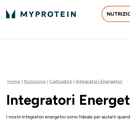
NUTRIZI
In Tendenza
Proteine
Integratori
Vit
Enter In Tendenza submenu
Enter Proteine subm
Enter I
⌄
⌄
⌄
Spedizione Gratis da 55 €
55% DI SCONTO SUI 
Home
Nutrizione
Carboidrati
Integratori Energetici
Integratori Energet
I nostri integratori energetici sono l'ideale per aiutarti quan