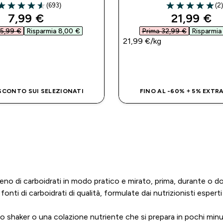
(693)
(2
.58 out of 5 stars
5 out of 5 stars
discounted price
discounte
7,99 €‎
21,99 €‎
5,99 €‎
Risparmia 8,00 €‎
Prima 32,99 €‎
Risparmia 
21,99 €‎/kg
ACQUISTO RAPIDO
ACQUISTO RAP
 SCONTO SUI SELEZIONATI
FINO AL -60% + 5% EXTR
pieno di carboidrati in modo pratico e mirato, prima, durante o do
nti di carboidrati di qualità, formulate dai nutrizionisti esperti 
o shaker o una colazione nutriente che si prepara in pochi minuti