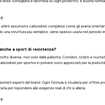
dose consigliata è riportata su ogni prodotto: è buona norma seg
o?
i atleti assumono carboidrati complessi come gli avena istantane
do una struttura più semplice, viene spesso usata nel periodo 
 anche a sport di resistenza?
e molto diverse, non solo dalla palestra. Corridori, ciclisti e nuot
arboidrati per sportivi in polvere sono apprezzati per la praticità 
onisti esperti del brand. Ogni formula è studiata per offrire profili
a per rispondere alle esigenze reali di chi si allena.
i?