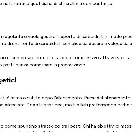
e nella routine quotidiana di chi si allena con costanza.
 regolarità e vuole gestire l'apporto di carboidrati in modo preciso
porre di una fonte di carboidrati semplice da dosare e veloce da
o di aumentare l'introito calorico complessivo attraverso i carb
i o pasti, senza complicare la preparazione.
etici
ti è prima o subito dopo l'allenamento. Prima dell'allenamento,
ne bilanciata. Dopo la sessione, molti atleti preferiscono carbo
me spuntino strategico tra i pasti. Chi ha obiettivi di massa o 