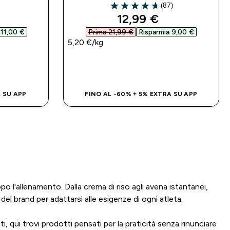
)
(87)
4.68 out of 5 stars
d price
discounted price
12,99 €‎
11,00 €‎
Prima 21,99 €‎
Risparmia 9,00 €‎
5,20 €‎/kg
IDO
ACQUISTO RAPIDO
A SU APP
FINO AL -60% + 5% EXTRA SU APP
po l'allenamento. Dalla crema di riso agli avena istantanei,
del brand per adattarsi alle esigenze di ogni atleta.
, qui trovi prodotti pensati per la praticità senza rinunciare