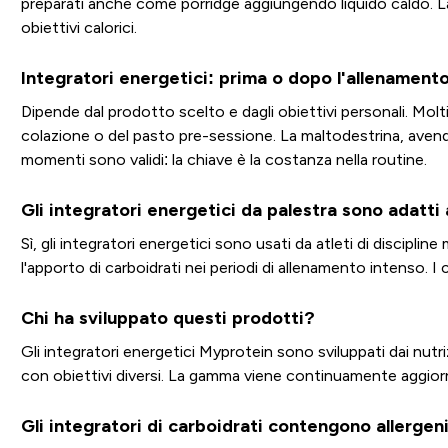
preparati anche come porridge aggiungendo liquido caldo. La 
obiettivi calorici.
Integratori energetici: prima o dopo l'allenament
Dipende dal prodotto scelto e dagli obiettivi personali. Molt
colazione o del pasto pre-sessione. La maltodestrina, aven
momenti sono validi: la chiave è la costanza nella routine.
Gli integratori energetici da palestra sono adatti
Sì, gli integratori energetici sono usati da atleti di disciplin
l'apporto di carboidrati nei periodi di allenamento intenso. I c
Chi ha sviluppato questi prodotti?
Gli integratori energetici Myprotein sono sviluppati dai nutrizi
con obiettivi diversi. La gamma viene continuamente aggiornat
Gli integratori di carboidrati contengono allergen