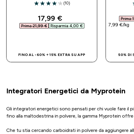
(10)
4.1 out of 5 stars
4
discounted price
17,99 €‎
Prima 1
7,99 €‎/kg
Prima 21,99 €‎
Risparmia 4,00 €‎
ACQUISTO RAPIDO
FINO AL -60% + 15% EXTRA SU APP
50% DI
Integratori Energetici da Myprotein
Gli integratori energetici sono pensati per chi vuole fare il 
fino alla maltodestrina in polvere, la gamma Myprotein offre fo
Che tu stia cercando carboidrati in polvere da aggiungere all