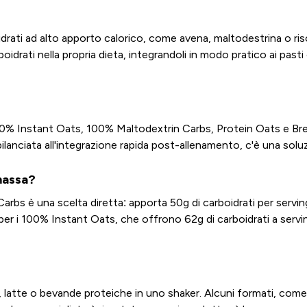
drati ad alto apporto calorico, come avena, maltodestrina o riso
boidrati nella propria dieta, integrandoli in modo pratico ai pas
00% Instant Oats, 100% Maltodextrin Carbs, Protein Oats e Bre
bilanciata all'integrazione rapida post-allenamento, c'è una sol
 massa?
arbs è una scelta diretta: apporta 50g di carboidrati per serving
er i 100% Instant Oats, che offrono 62g di carboidrati a serving
 latte o bevande proteiche in uno shaker. Alcuni formati, come 