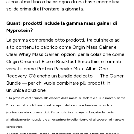
allena al mattino o ha bisogno di una base energetica
solida prima di affrontare la giornata.
Quanti prodotti include la gamma mass gainer di
Myprotein?
La gamma comprende otto prodotti, tra cui shake ad
alto contenuto calorico come Origin Mass Gainer e
Clear Whey Mass Gainer, opzioni per la colazione come
Origin Cream of Rice e Breakfast Smoothie, e formati
versatili come Protein Pancake Mix e All-in-One
Recovery. C'è anche un bundle dedicato — The Gainer
Bundle — per chi vuole combinare più prodotti in
un'unica soluzione.
1. La proteina contribuisce alla crescita della massa muscolare e al suo mantenimento.
2. I carboidrati contribuiscono al recupero della normale funzione muscolare
(contrazione) dopo un esercizio fisico molto intenso e/o prolungato che porta
all'affaticamento muscolare e all'esaurimento delle riserve di glicogeno nel muscolo
scheletrico.
3. I carboidrati contribuiscono al mantenimento della normale funzione cerebrale.