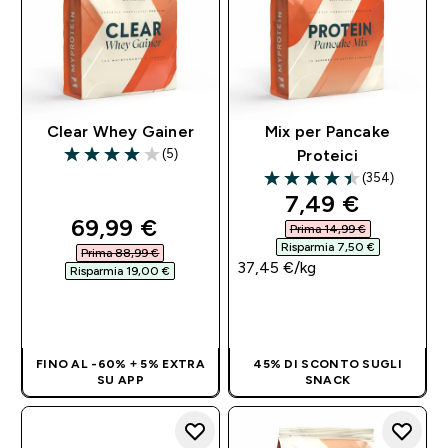
Clear Whey Gainer
Mix per Pancake
(5)
Proteici
4 out of 5 stars
(354)
4.44 out of 5 stars
discounted pri
7,49 €‎
discounted price
69,99 €‎
Prima 14,99 €‎
Risparmia 7,50 €‎
Prima 88,99 €‎
37,45 €‎/kg
Risparmia 19,00 €‎
ACQUISTO
ACQUISTO
RAPIDO
RAPIDO
FINO AL -60% + 5% EXTRA
45% DI SCONTO SUGLI
SU APP
SNACK