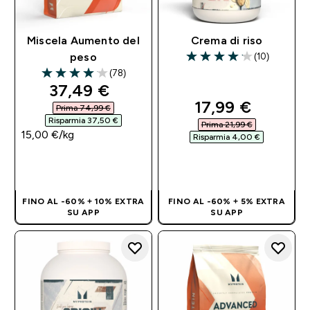
Miscela Aumento del
Crema di riso
(10)
peso
4.1 out of 5 stars
(78)
4.08 out of 5 stars
discounted price
37,49 €‎
discounted pri
17,99 €‎
Prima 74,99 €‎
Risparmia 37,50 €‎
Prima 21,99 €‎
15,00 €‎/kg
Risparmia 4,00 €‎
ACQUISTO
ACQUISTO
RAPIDO
RAPIDO
FINO AL -60% + 10% EXTRA
FINO AL -60% + 5% EXTRA
SU APP
SU APP