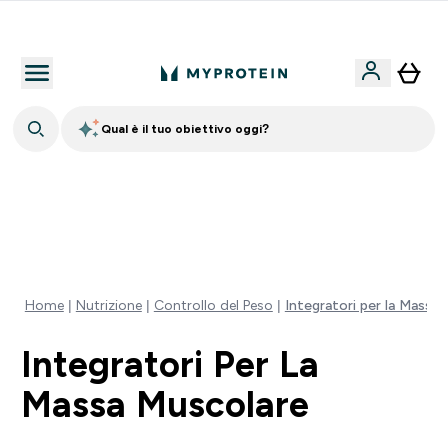
Nuovo Cliente? 15% Extra
Qual è il tuo obiettivo oggi?
15% EXTRA SULLA NUOVA COLLEZIONE DI
ABBIGLIAMENTO | SCADE TRA
0 0
:
2 3
:
5 1
:
5 4
Giorni
Ore
Minuti
Secondi
Home
Nutrizione
Controllo del Peso
Integratori per la Massa
Integratori Per La
Massa Muscolare