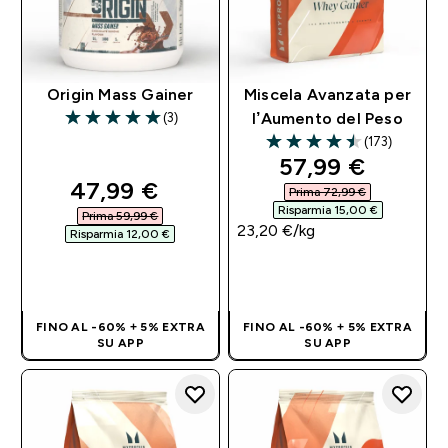
Origin Mass Gainer
Miscela Avanzata per
(3)
l’Aumento del Peso
5 out of 5 stars
(173)
4.47 out of 5 stars
discounted pri
57,99 €‎
discounted price
47,99 €‎
Prima 72,99 €‎
Risparmia 15,00 €‎
Prima 59,99 €‎
23,20 €‎/kg
Risparmia 12,00 €‎
ACQUISTO
ACQUISTO
RAPIDO
RAPIDO
FINO AL -60% + 5% EXTRA
FINO AL -60% + 5% EXTRA
SU APP
SU APP