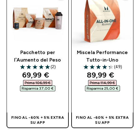
Pacchetto per
Miscela Performance
l’Aumento del Peso
Tutto-in-Uno
(2)
(49)
5 out of 5 stars
4.29 out of 5 stars
discounted price
discounted pri
69,99 €‎
89,99 €‎
Prima 106,99 €‎
Prima 114,99 €‎
Risparmia 37,00 €‎
Risparmia 25,00 €‎
ACQUISTO
ACQUISTO
RAPIDO
RAPIDO
FINO AL -60% + 5% EXTRA
FINO AL -60% + 5% EXTRA
SU APP
SU APP