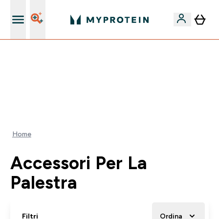
Qualità Garantita
⚡ SCIROPPO SENZA ZUCCHERI GRATIS DA 65€ | FINO
AL -60% SU QUASI TUTTO | SCADE TRA
0 0
:
0 0
:
3 7
:
5 7
Giorni
Ore
Minuti
Secondi
Home
Accessori Per La
Palestra
Filtri
Ordina