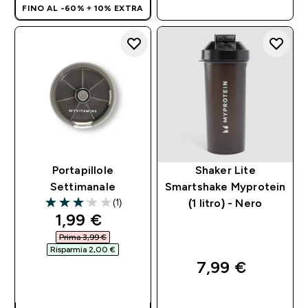
RAPIDO
FINO AL -60% + 10% EXTRA
Portapillole
Shaker Lite
Settimanale
Smartshake Myprotein
(1)
(1 litro) - Nero
3 out of 5 stars
discounted price
1,99 €‎
Prima 3,99 €‎
Risparmia 2,00 €‎
7,99 €‎
ACQUISTO
RAPIDO
ACQUISTO
RAPIDO