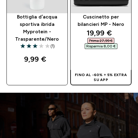
Bottiglia d’acqua
Cuscinetto per
sportiva ibrida
bilancieri MP - Nero
discounted pri
19,99 €‎
Myprotein -
Trasparente/Nero
Prima 27,99 €‎
(1)
Risparmia 8,00 €‎
3 out of 5 stars
ACQUISTO
9,99 €‎
RAPIDO
ACQUISTO
FINO AL -60% + 5% EXTRA
RAPIDO
SU APP