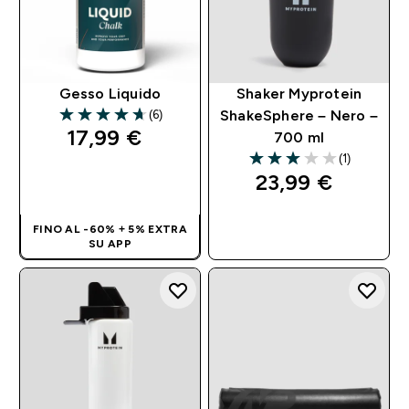
Gesso Liquido
Shaker Myprotein
(6)
ShakeSphere – Nero –
4.67 out of 5 stars
17,99 €‎
700 ml
(1)
3 out of 5 stars
ACQUISTO
23,99 €‎
RAPIDO
ACQUISTO
FINO AL -60% + 5% EXTRA
RAPIDO
SU APP