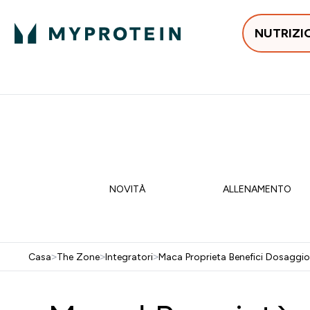
NUTRIZI
In Tendenza
Proteine
Integratori
Vit
Enter In Tendenza submenu
Enter Proteine subm
Enter I
⌄
⌄
⌄
Spedizione Gratis da 55 €
15% EXTRA SULLA NUOVA 
NOVITÀ
ALLENAMENTO
Casa
>
The Zone
>
Integratori
>
Maca Proprieta Benefici Dosaggio