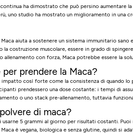
erca continua ha dimostrato che può persino aumentare la
Perù, uno studio ha mostrato un miglioramento in una 
la Maca aiuta a sostenere un sistema immunitario sano 
o la costruzione muscolare, essere in grado di spingere
l tuo allenamento con forza, Maca potrebbe essere la sol
 per prendere la Maca?
 impatto così forte come la consistenza di quando lo pr
cipanti prendessero una dose costante: i tempi di assu
enamento o uno stack pre-allenamento, tuttavia funziona
a polvere di maca?
i usarne 5 grammi al giorno per risultati costanti. Pu
di Maca è vegana, biologica e senza glutine, quindi si ad