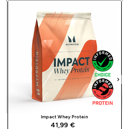
Impact Whey Protein
discounted price
41,99 €‎