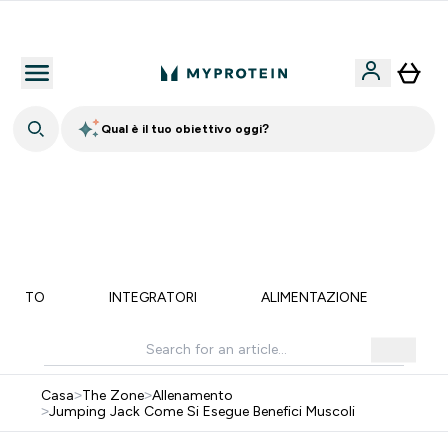
Nuovo Cliente? 15% Extra
Qual è il tuo obiettivo oggi?
60% DI SCONTO SULLA LINEA DI ASHWAGANDHA |
SCADE TRA
0 0
:
0 4
:
1 7
:
0 8
Giorni
Ore
Minuti
Secondi
MENTO
INTEGRATORI
ALIMENTAZIONE
LI
Casa
>
The Zone
>
Allenamento
>
Jumping Jack Come Si Esegue Benefici Muscoli