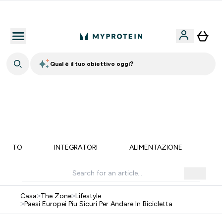
Nuovo Cliente? 15% Extra
Qual è il tuo obiettivo oggi?
15% EXTRA SULLA NUOVA COLLEZIONE DI
ABBIGLIAMENTO | SCADE TRA
0 0
:
2 2
:
1 1
:
2 1
Giorni
Ore
Minuti
Secondi
MENTO
INTEGRATORI
ALIMENTAZIONE
LI
Casa
>
The Zone
>
Lifestyle
>
Paesi Europei Piu Sicuri Per Andare In Bicicletta