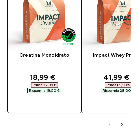
Creatina Monoidrato
Impact Whey Prot
discounted price
discounte
18,99 €‎
41,99 €‎
Prima 37,99 €‎
Prima 69,99 €‎
Risparmia 19,00 €‎
Risparmia 28,00 €‎
ACQUISTO RAPIDO
ACQUISTO RAPI