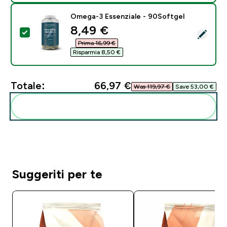
Omega-3 Essenziale - 90Softgel
discounted price
8,49 €‎
Seleziona questo prodotto - Omega-3 Essenziale - 9
Prima 16,99 €‎
Risparmia 8,50 €‎
Totale:
66,97 €‎
Was 119,97 €‎
Save 53,00 €‎
Aggiungi alla tua routine
Suggeriti per te