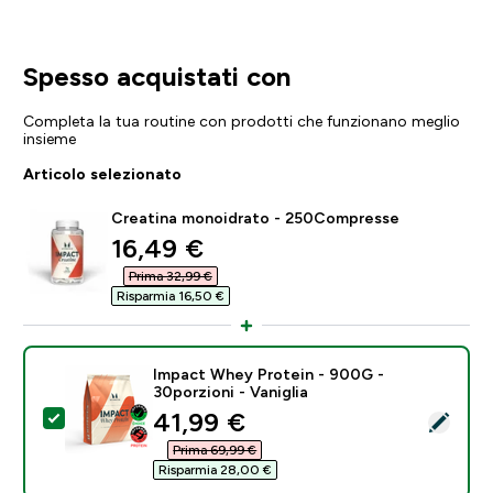
Spesso acquistati con
Completa la tua routine con prodotti che funzionano meglio
insieme
Articolo selezionato
Creatina monoidrato - 250Compresse
discounted price
16,49 €‎
Prima 32,99 €‎
Risparmia 16,50 €‎
Impact Whey Protein - 900G -
30porzioni - Vaniglia
discounted price
41,99 €‎
Seleziona questo prodotto - Impact Whey Protein - 90
Prima 69,99 €‎
Risparmia 28,00 €‎