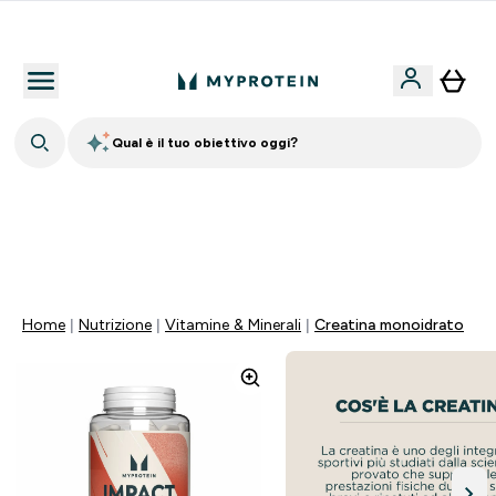
Nuovo Cliente? 15% Extra
Qual è il tuo obiettivo oggi?
60% DI SCONTO SULLA LINEA DI ASHWAGANDHA |
SCADE TRA
0 0
:
0 7
:
1 4
:
5 2
Giorni
Ore
Minuti
Secondi
Home
Nutrizione
Vitamine & Minerali
Creatina monoidrato