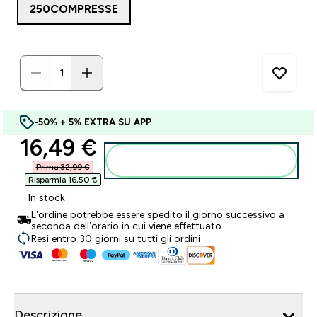
250COMPRESSE
-50% + 5% EXTRA SU APP
discounted price
16,49 €‎
Aggiungi al carrello
Prima 32,99 €‎
Risparmia 16,50 €‎
In stock
L’ordine potrebbe essere spedito il giorno successivo a
seconda dell’orario in cui viene effettuato.
Resi entro 30 giorni su tutti gli ordini
Descrizione