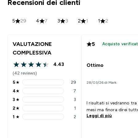
Recensioni dei clienti
5
29
4
7
3
3
2
1
1
2
VALUTAZIONE
5
Acquisto verifica
COMPLESSIVA
4.43
Ottimo
4.43 out of 5 stars
(42 reviews)
5
★
29
28/03/26 di Mark
5 stars rating 29 reviews
4
★
7
4 stars rating 7 reviews
3
★
3
3 stars rating 3 reviews
I risultati si vedranno tra
2
★
1
mesi ma finora direi tutt
2 stars rating 1 reviews
Leggi di più
1
★
2
1 stars rating 2 reviews