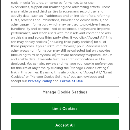
Aiuto & Informazioni
social media features, enhance performance, tailor user
experiences, support our marketing and advertising efforts. These
also enable us and third parties to access and record user and
activity data, such as IP addresses and online identifiers, referring
Prodotti
URLs, searches and interactions, browser and device details, and
other usage information, which may be used to provide enhanced
functionality and personalized experiences, analyze and improve
performance, and reach users with more relevant content and ads
on this site and across third party sites. If you click “Accept All” this
Chi Siamo
site may deploy cookies (including third party cookies) for all of
these purposes. If you click “Limit Cookies,” your IP address and
other browsing information may still be collected but only cookies
(including third party cookies) that are necessary to operate, secure
Fedeltà & Premi
and enable default website features and functionalities will be
deployed. You can also review and manage your cookie preferences
for this site at any time by clicking the “Manage Cookie Settings”
link in this banner. By using this site or clicking "Accept All," "Limit
Cookies," or "Manage Cookie Settings," you acknowledge and
2026 The Hut.com Ltd
accept our
Privacy Policy
and
Terms of Use
.
Manage Cookie Settings
Paga con
Limit Cookies
Accept All