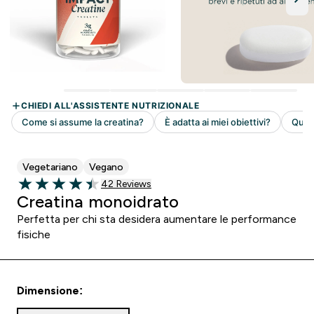
Vegetariano
Vegano
42 customer reviews
42 Reviews
4.43 out of 5 stars
Creatina monoidrato
Perfetta per chi sta desidera aumentare le performance
fisiche
Dimensione: