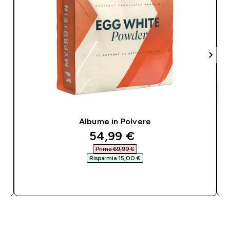
Albume in Polvere
discounted price
54,99 €‎
Prima 69,99 €‎
Risparmia 15,00 €‎
ACQUISTO RAPIDO