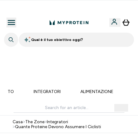
Qualità Garantita
Qual è il tuo obiettivo oggi?
💥 50% DI SCONTO SU CREATINA & SELEZIONATI + 5%
EXTRA SU APP | SCADE TRA
0 0
:
1 5
:
0 6
:
5 2
Giorni
Ore
Minuti
Secondi
MENTO
INTEGRATORI
ALIMENTAZIONE
LI
Casa
>
The Zone
>
Integratori
>
Quante Proteine Devono Assumere I Ciclisti