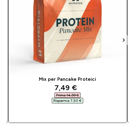
Mix per Pancake Proteici
discounted price
7,49 €‎
Prima 14,99 €‎
Risparmia 7,50 €‎
ACQUISTO RAPIDO