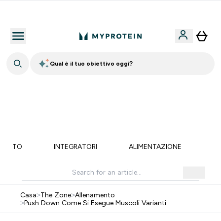
Qualità Garantita
Qual è il tuo obiettivo oggi?
💥 50% DI SCONTO SU CREATINA & SELEZIONATI + 5%
EXTRA SU APP | SCADE TRA
0 0
:
0 0
:
2 8
:
5 1
Giorni
Ore
Minuti
Secondi
MENTO
INTEGRATORI
ALIMENTAZIONE
LI
Casa
>
The Zone
>
Allenamento
>
Push Down Come Si Esegue Muscoli Varianti