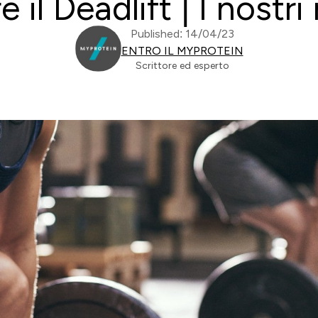
il Deadlift | I nostri 
Published: 14/04/23
ENTRO IL MYPROTEIN
Scrittore ed esperto