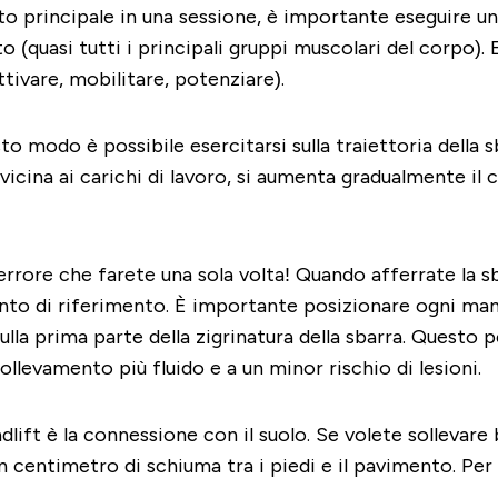
to principale in una sessione, è importante eseguire u
o (quasi tutti i principali gruppi muscolari del corpo). 
tivare, mobilitare, potenziare).
o modo è possibile esercitarsi sulla traiettoria della sb
vicina ai carichi di lavoro, si aumenta gradualmente il 
errore che farete una sola volta! Quando afferrate la sba
punto di riferimento. È importante posizionare ogni man
la prima parte della zigrinatura della sbarra. Questo per
sollevamento più fluido e a un minor rischio di lesioni.
dlift è la connessione con il suolo. Se volete sollevar
n centimetro di schiuma tra i piedi e il pavimento. Pe