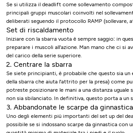
Se si utilizza il deadlift come sollevamento compos
principali gruppi muscolari coinvolti nel sollevament
deliberati seguendo il protocollo RAMP (sollevare, at
Set di riscaldamento
Iniziare con la sbarra vuota è sempre saggio: in quest
preparare i muscoli all'azione. Man mano che ci si av
del carico della serie superiore.
2. Centrare la sbarra
Se siete principianti, è probabile che questo sia un 
della sbarra che aiuta l'attrito per la presa) come 
potreste posizionare le mani a una distanza uguale sul
non sia sbilanciato. In definitiva, questo porta a un 
3. Abbandonate le scarpe da ginnastica
Uno degli elementi più importanti del set up del dea
possibile se si indossano scarpe da ginnastica con u
quantità minima di materiale tra i piedi e il suolo.