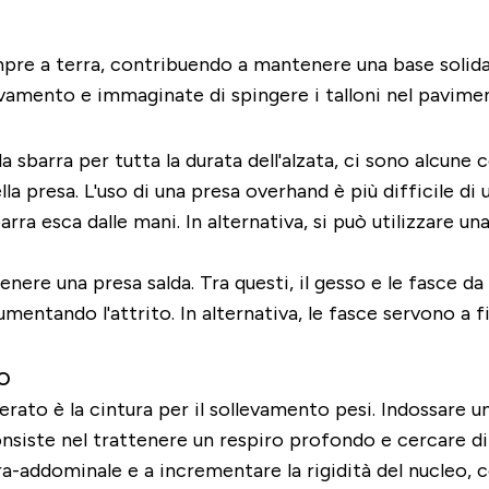
re a terra, contribuendo a mantenere una base solida. P
levamento e immaginate di spingere i talloni nel pavime
la sbarra per tutta la durata dell'alzata, ci sono alcun
lla presa. L'uso di una presa overhand è più difficile d
arra esca dalle mani. In alternativa, si può utilizzare u
re una presa salda. Tra questi, il gesso e le fasce da p
umentando l'attrito. In alternativa, le fasce servono a f
o
ato è la cintura per il sollevamento pesi. Indossare un
onsiste nel trattenere un respiro profondo e cercare di
a-addominale e a incrementare la rigidità del nucleo, 