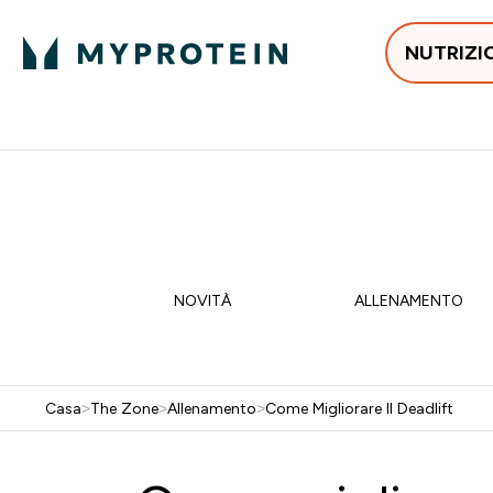
NUTRIZI
In Tendenza
Proteine
Integratori
Vit
Enter In Tendenza submenu
Enter Proteine subm
Enter I
⌄
⌄
⌄
Spedizione Gratis da 55 €
15% EXTRA SULLA NUOVA 
NOVITÀ
ALLENAMENTO
Casa
>
The Zone
>
Allenamento
>
Come Migliorare Il Deadlift