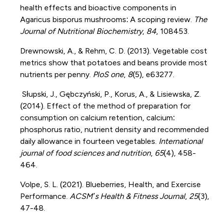
health effects and bioactive components in
Agaricus bisporus mushrooms: A scoping review.
The
Journal of Nutritional Biochemistry
,
84
, 108453.
Drewnowski, A., & Rehm, C. D. (2013). Vegetable cost
metrics show that potatoes and beans provide most
nutrients per penny.
PloS one
,
8
(5), e63277.
Słupski, J., Gębczyński, P., Korus, A., & Lisiewska, Z.
(2014). Effect of the method of preparation for
consumption on calcium retention, calcium:
phosphorus ratio, nutrient density and recommended
daily allowance in fourteen vegetables.
International
journal of food sciences and nutrition
,
65
(4), 458-
464.
Volpe, S. L. (2021). Blueberries, Health, and Exercise
Performance.
ACSM’s Health & Fitness Journal
,
25
(3),
47-48.