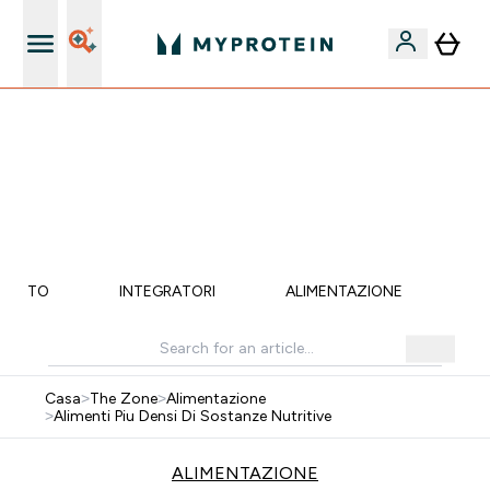
Qualità Garantita
💥 50% DI SCONTO SU CREATINA & SELEZIONATI + 5%
EXTRA SU APP | SCADE TRA
0 0
:
1 3
:
2 4
:
5 5
Giorni
Ore
Minuti
Secondi
MENTO
INTEGRATORI
ALIMENTAZIONE
LI
Casa
>
The Zone
>
Alimentazione
>
Alimenti Piu Densi Di Sostanze Nutritive
ALIMENTAZIONE