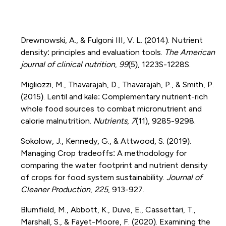
Drewnowski, A., & Fulgoni III, V. L. (2014). Nutrient
density: principles and evaluation tools.
The American
journal of clinical nutrition
,
99
(5), 1223S-1228S.
Migliozzi, M., Thavarajah, D., Thavarajah, P., & Smith, P.
(2015). Lentil and kale: Complementary nutrient-rich
whole food sources to combat micronutrient and
calorie malnutrition.
Nutrients
,
7
(11), 9285-9298.
Sokolow, J., Kennedy, G., & Attwood, S. (2019).
Managing Crop tradeoffs: A methodology for
comparing the water footprint and nutrient density
of crops for food system sustainability.
Journal of
Cleaner Production
,
225
, 913-927.
Blumfield, M., Abbott, K., Duve, E., Cassettari, T.,
Marshall, S., & Fayet-Moore, F. (2020). Examining the