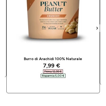
Burro di Arachidi 100% Naturale
discounted price
7,99 €‎
Prima 12,99 €‎
Risparmia 5,00 €‎
ACQUISTO RAPIDO