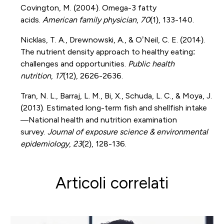
Covington, M. (2004). Omega-3 fatty
acids.
American family physician
,
70
(1), 133-140.
Nicklas, T. A., Drewnowski, A., & O’Neil, C. E. (2014).
The nutrient density approach to healthy eating:
challenges and opportunities.
Public health
nutrition
,
17
(12), 2626-2636.
Tran, N. L., Barraj, L. M., Bi, X., Schuda, L. C., & Moya, J.
(2013). Estimated long-term fish and shellfish intake
—National health and nutrition examination
survey.
Journal of exposure science & environmental
epidemiology
,
23
(2), 128-136.
Articoli correlati