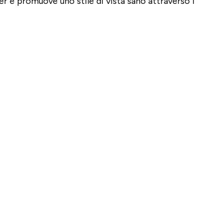
ner e promuove uno stile di vista sano attraverso i