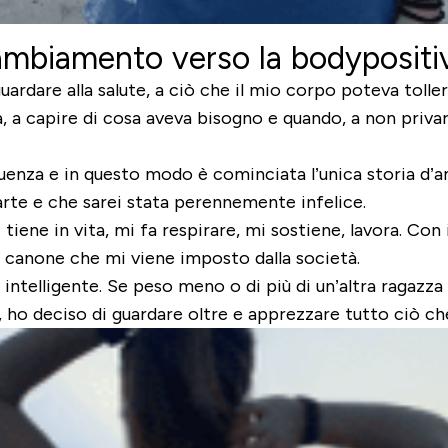
ambiamento verso la bodypositi
rdare alla salute, a ciò che il mio corpo poteva toller
, a capire di cosa aveva bisogno e quando, a non privarl
guenza e in questo modo è cominciata l’unica storia d’a
rte e che sarei stata perennemente infelice.
iene in vita, mi fa respirare, mi sostiene, lavora. Co
n canone che mi viene imposto dalla società.
 intelligente. Se peso meno o di più di un’altra ragaz
, ho deciso di guardare oltre e apprezzare tutto ciò ch