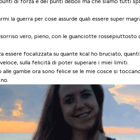
unti di forza e dei punti deboli ma che siamo tutti s
rmi la guerra per cose assurde quali essere super magr
sorriso vero, pieno, con le guanciotte rossepiuttosto c
nza essere focalizzata su quante kcal ho bruciato, quant
loce, sulla felicità di poter superare i miei limiti.
o alle gambe ora sono felice se le mie cosce si toccano
ino.