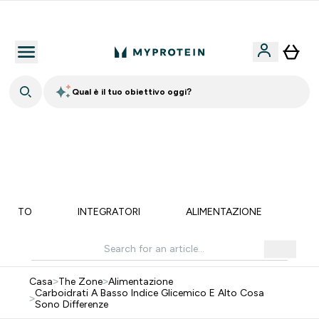
Qualità Garantita
Qual è il tuo obiettivo oggi?
15% EXTRA SULLA NUOVA COLLEZIONE DI
ABBIGLIAMENTO | SCADE TRA
0 0
:
2 3
:
3 5
:
0 9
Giorni
Ore
Minuti
Secondi
MENTO
INTEGRATORI
ALIMENTAZIONE
LI
Casa
>
The Zone
>
Alimentazione
Carboidrati A Basso Indice Glicemico E Alto Cosa
>
Sono Differenze