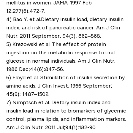
mellitus in women. JAMA. 1997 Feb
12;277(6):472-7.
4)
Bao Y. et al.Dietary insulin load, dietary insulin
index, and risk of pancreatic cancer. Am J Clin
Nutr. 2011 September; 94(3): 862–868.
5)
Krezowski et al. The effect of protein
ingestion on the metabolic response to oral
glucose in normal individuals. Am J Clin Nutr.
1986 Dec;44(6):847-56.
6) Floyd et al. Stimulation of insulin secretion by
amino acids. J Clin Invest. 1966 September;
45(9): 1487–1502.
7)
Nimptsch et al. Dietary insulin index and
insulin load in relation to biomarkers of glycemic
control, plasma lipids, and inflammation markers.
Am J Clin Nutr. 2011 Jul;94(1):182-90.