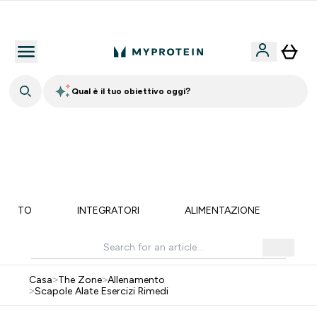
Qualità Garantita
Qual è il tuo obiettivo oggi?
60% DI SCONTO SULLA LINEA DI ASHWAGANDHA |
SCADE TRA
0 0
:
0 3
:
1 5
:
2 3
Giorni
Ore
Minuti
Secondi
MENTO
INTEGRATORI
ALIMENTAZIONE
LI
Casa
>
The Zone
>
Allenamento
>
Scapole Alate Esercizi Rimedi