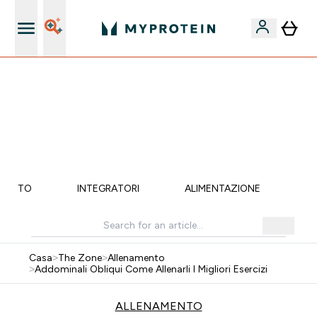
Qualità Garantita
60% DI SCONTO SULLA LINEA DI ASHWAGANDHA |
SCADE TRA
0 0
:
0 3
:
1 0
:
0 2
Giorni
Ore
Minuti
Secondi
MENTO
INTEGRATORI
ALIMENTAZIONE
LI
Casa
>
The Zone
>
Allenamento
>
Addominali Obliqui Come Allenarli I Migliori Esercizi
ALLENAMENTO