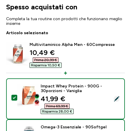
Spesso acquistati con
Completa la tua routine con prodotti che funzionano meglio
insieme
Articolo selezionato
Multivitaminico Alpha Men - 60Compresse
discounted price
10,49 €‎
Prima 20,99 €‎
Risparmia 10,50 €‎
Impact Whey Protein - 900G -
30porzioni - Vaniglia
discounted price
41,99 €‎
Seleziona questo prodotto - Impact Whey Protein - 90
Prima 69,99 €‎
Risparmia 28,00 €‎
Omega-3 Essenziale - 90Softgel