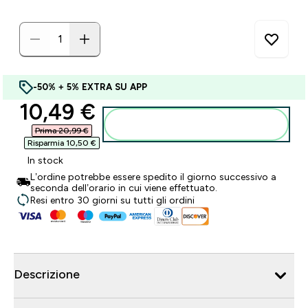
-50% + 5% EXTRA SU APP
discounted price
10,49 €‎
Aggiungi al carrello
Prima 20,99 €‎
Risparmia 10,50 €‎
In stock
L’ordine potrebbe essere spedito il giorno successivo a
seconda dell’orario in cui viene effettuato.
Resi entro 30 giorni su tutti gli ordini
Descrizione