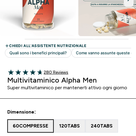
280 customer reviews
280 Reviews
4.69 out of 5 stars
Multivitaminico Alpha Men
Super multivitaminico per mantenerti attivo ogni giorno
Dimensione:
60COMPRESSE
120TABS
240TABS