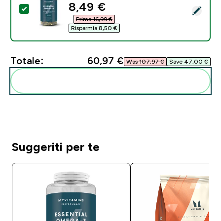
discounted price
8,49 €‎
Seleziona questo prodotto - Omega-3 Essenziale - 9
Prima 16,99 €‎
Risparmia 8,50 €‎
Totale:
60,97 €‎
Was 107,97 €‎
Save 47,00 €‎
Aggiungi alla tua routine
Suggeriti per te