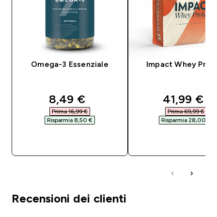
Omega-3 Essenziale
Impact Whey Prot
discounted price
discounte
8,49 €‎
41,99 €‎
Prima 16,99 €‎
Prima 69,99 €‎
Risparmia 8,50 €‎
Risparmia 28,00 €‎
ACQUISTO RAPIDO
ACQUISTO RAPI
Recensioni dei clienti