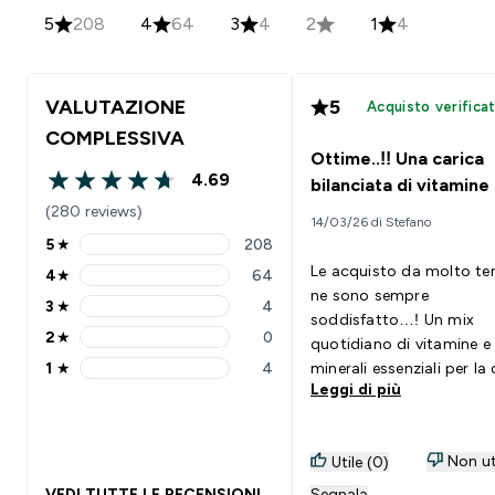
5
208
4
64
3
4
2
1
4
VALUTAZIONE
5
Acquisto verifica
COMPLESSIVA
Ottime..!! Una carica
4.69
bilanciata di vitamine
4.69 out of 5 stars
(280 reviews)
14/03/26 di Stefano
5
★
208
5 stars rating 208 reviews
Le acquisto da molto t
4
★
64
4 stars rating 64 reviews
ne sono sempre
3
★
4
3 stars rating 4 reviews
soddisfatto…! Un mix
2
★
0
quotidiano di vitamine e
2 stars rating 0 reviews
1
★
4
minerali essenziali per la
1 stars rating 4 reviews
Leggi di più
giornaliera
Non ut
Utile (0)
VEDI TUTTE LE RECENSIONI
Segnala