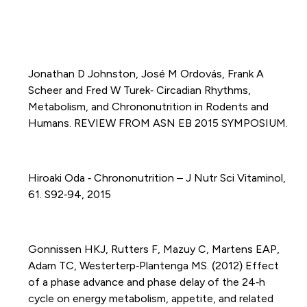
Jonathan D Johnston, José M Ordovás, Frank A
Scheer and Fred W Turek‐ Circadian Rhythms,
Metabolism, and Chrononutrition in Rodents and
Humans. REVIEW FROM ASN EB 2015 SYMPOSIUM.
Hiroaki Oda ‐ Chrononutrition – J Nutr Sci Vitaminol,
61. S92‐94, 2015
Gonnissen HKJ, Rutters F, Mazuy C, Martens EAP,
Adam TC, Westerterp‐Plantenga MS. (2012) Effect
of a phase advance and phase delay of the 24‐h
cycle on energy metabolism, appetite, and related