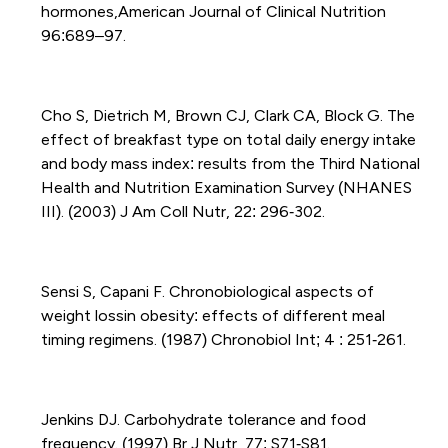
hormones,American Journal of Clinical Nutrition
96:689–97.
Cho S, Dietrich M, Brown CJ, Clark CA, Block G. The
effect of breakfast type on total daily energy intake
and body mass index: results from the Third National
Health and Nutrition Examination Survey (NHANES
III). (2003) J Am Coll Nutr, 22: 296‐302.
Sensi S, Capani F. Chronobiological aspects of
weight lossin obesity: effects of different meal
timing regimens. (1987) Chronobiol Int; 4 : 251‐261.
Jenkins DJ. Carbohydrate tolerance and food
frequency. (1997) Br J Nutr, 77: S71‐S81.