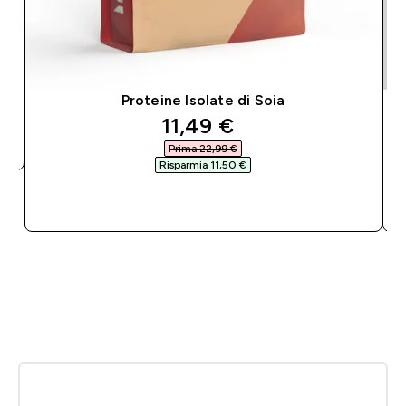
Proteine Isolate di Soia
discounted price
11,49 €‎
Prima 22,99 €‎
Risparmia 11,50 €‎
ACQUISTO RAPIDO