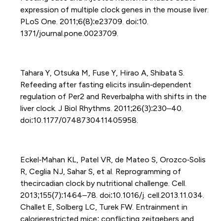
expression of multiple clock genes in the mouse liver.
PLoS One. 2011;6(8):e23709. doi:10.
1371/journal.pone.0023709.
Tahara Y, Otsuka M, Fuse Y, Hirao A, Shibata S.
Refeeding after fasting elicits insulin‐dependent
regulation of Per2 and Reverbalpha with shifts in the
liver clock. J Biol Rhythms. 2011;26(3):230–40.
doi:10.1177/0748730411405958.
Eckel‐Mahan KL, Patel VR, de Mateo S, Orozco‐Solis
R, Ceglia NJ, Sahar S, et al. Reprogramming of
thecircadian clock by nutritional challenge. Cell.
2013;155(7):1464–78. doi:10.1016/j. cell.2013.11.034.
Challet E, Solberg LC, Turek FW. Entrainment in
calorierestricted mice: conflicting zeitgebers and