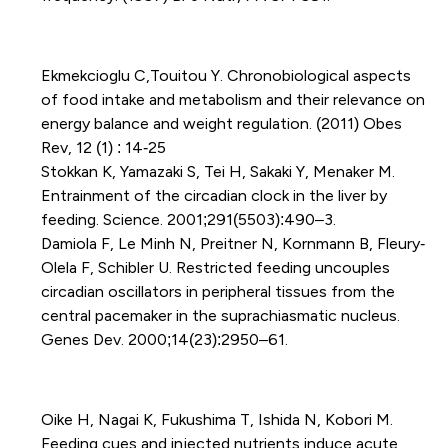
Ekmekcioglu C,Touitou Y. Chronobiological aspects
of food intake and metabolism and their relevance on
energy balance and weight regulation. (2011) Obes
Rev, 12 (1) : 14‐25
Stokkan K, Yamazaki S, Tei H, Sakaki Y, Menaker M.
Entrainment of the circadian clock in the liver by
feeding. Science. 2001;291(5503):490–3.
Damiola F, Le Minh N, Preitner N, Kornmann B, Fleury‐
Olela F, Schibler U. Restricted feeding uncouples
circadian oscillators in peripheral tissues from the
central pacemaker in the suprachiasmatic nucleus.
Genes Dev. 2000;14(23):2950–61.
Oike H, Nagai K, Fukushima T, Ishida N, Kobori M.
Feeding cues and injected nutrients induce acute