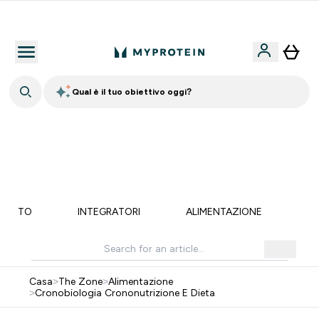
Qualità Garantita
Qual è il tuo obiettivo oggi?
⚡ SCIROPPO SENZA ZUCCHERI GRATIS DA 65€ | FINO
AL -60% SU QUASI TUTTO | SCADE TRA
0 0
:
0 0
:
4 1
:
1 2
Giorni
Ore
Minuti
Secondi
MENTO
INTEGRATORI
ALIMENTAZIONE
LI
Casa
>
The Zone
>
Alimentazione
>
Cronobiologia Crononutrizione E Dieta