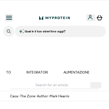
Nuovo Cliente? 15% Extra
Qual è il tuo obiettivo oggi?
15% EXTRA SULLA NUOVA COLLEZIONE DI
ABBIGLIAMENTO | SCADE TRA
0 0
:
0 2
:
4 9
:
3 8
Giorni
Ore
Minuti
Secondi
MENTO
INTEGRATORI
ALIMENTAZIONE
LI
Casa
>
The Zone
>
Author
>
Mark Hearris