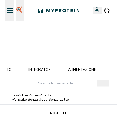
Nuovo Cliente? 15% Extra
15% EXTRA SULLA NUOVA COLLEZIONE DI
ABBIGLIAMENTO | SCADE TRA
0 0
:
1 5
:
2 2
:
2 5
Giorni
Ore
Minuti
Secondi
MENTO
INTEGRATORI
ALIMENTAZIONE
LI
Casa
>
The Zone
>
Ricette
>
Pancake Senza Uova Senza Latte
RICETTE