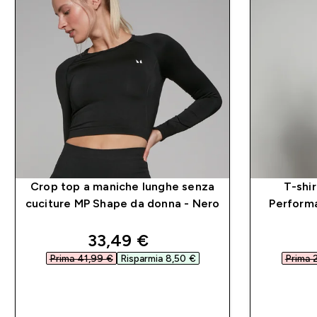
Crop top a maniche lunghe senza
T-shi
cuciture MP Shape da donna - Nero
Perform
discounted price
33,49 €‎
Prima 41,99 €‎
Risparmia 8,50 €‎
Prima 2
ACQUISTO RAPIDO