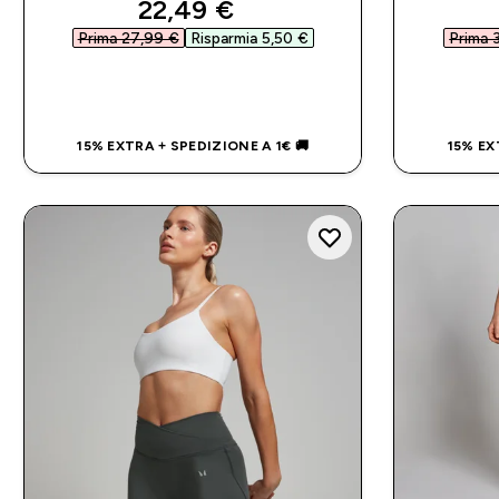
discounted price
22,49 €‎
Prima 27,99 €‎
Risparmia 5,50 €‎
Prima 3
ACQUISTO RAPIDO
15% EXTRA + SPEDIZIONE A 1€ 🚚
15% EX