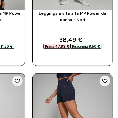
im MP Power
Leggings a vita alta MP Power da
a
donna - Neri
d price
discounted price
38,49 €‎
11,50 €‎
Prima 47,99 €‎
Risparmia 9,50 €‎
IDO
ACQUISTO RAPIDO