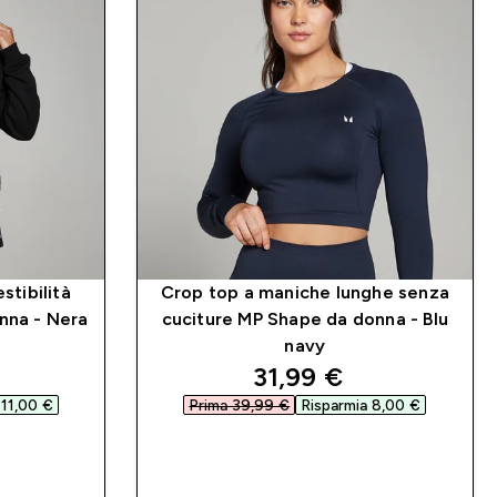
stibilità
Crop top a maniche lunghe senza
nna - Nera
cuciture MP Shape da donna - Blu
navy
d price
discounted price
31,99 €‎
11,00 €‎
Prima 39,99 €‎
Risparmia 8,00 €‎
IDO
ACQUISTO RAPIDO