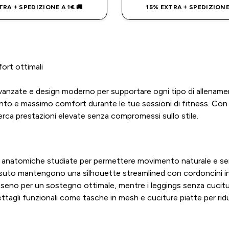
TRA + SPEDIZIONE A 1€ 🚚
15% EXTRA + SPEDIZIONE 
ort ottimali
vanzate e design moderno per supportare ogni tipo di allenamen
nto e massimo comfort durante le tue sessioni di fitness. Con de
cerca prestazioni elevate senza compromessi sullo stile.
 e anatomiche studiate per permettere movimento naturale e senz
uto mantengono una silhouette streamlined con cordoncini intern
oseno per un sostegno ottimale, mentre i leggings senza cucitu
li funzionali come tasche in mesh e cuciture piatte per ridurre