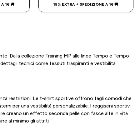
A 1€ 🚚
15% EXTRA + SPEDIZIONE A 1€ 🚚
to. Dalla collezione Training MP alle linee Tempo e Tempo
ttagli tecnici come tessuti traspiranti e vestibilità
a restrizioni. Le t-shirt sportive offrono tagli comodi che
i per una vestibilità personalizzabile. I reggiseni sportivi
re creano un effetto seconda pelle con fasce alte in vita
 al minimo gli attriti.