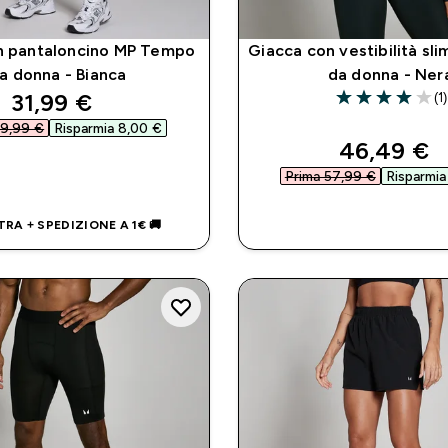
 pantaloncino MP Tempo
Giacca con vestibilità sl
a donna - Bianca
da donna - Ner
discounted price
31,99 €‎
(1)
4 out of 5 stars
9,99 €‎
Risparmia 8,00 €‎
discounte
46,49 €‎
ACQUISTO RAPIDO
Prima 57,99 €‎
Risparmia 
ACQUISTO RAP
TRA + SPEDIZIONE A 1€ 🚚