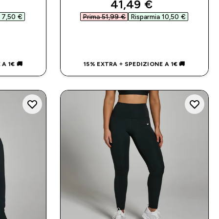
d price
discounted price
41,49 €‎
 7,50 €‎
Prima 51,99 €‎
Risparmia 10,50 €‎
IDO
ACQUISTO RAPIDO
A 1€ 🚚
15% EXTRA + SPEDIZIONE A 1€ 🚚