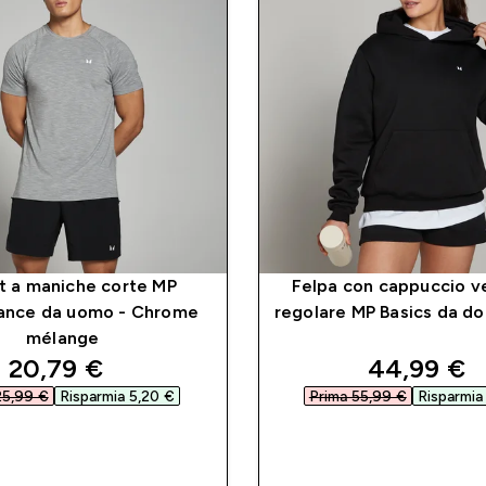
rt a maniche corte MP
Felpa con cappuccio ve
ance da uomo - Chrome
regolare MP Basics da do
mélange
discounted price
discounte
20,79 €‎
44,99 €‎
5,99 €‎
Risparmia 5,20 €‎
Prima 55,99 €‎
Risparmia 
ACQUISTO RAPIDO
ACQUISTO RAP