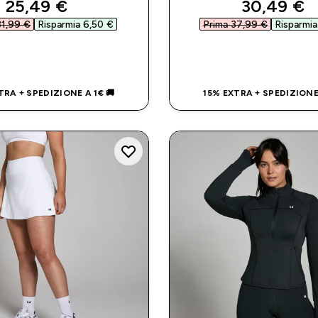
discounted price
discounte
25,49 €‎
30,49 €‎
1,99 €‎
Risparmia 6,50 €‎
Prima 37,99 €‎
Risparmia
ACQUISTO RAPIDO
ACQUISTO RAP
TRA + SPEDIZIONE A 1€ 🚚
15% EXTRA + SPEDIZIONE 