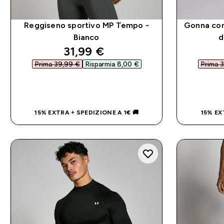
Reggiseno sportivo MP Tempo -
Gonna con
Bianco
d
discounted price
31,99 €‎
Prima 39,99 €‎
Risparmia 8,00 €‎
Prima 3
ACQUISTO RAPIDO
15% EXTRA + SPEDIZIONE A 1€ 🚚
15% EX