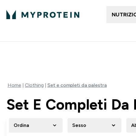
NUTRIZI
In Tendenza
Abbi
Enter I
⌄
Spedizione Gratis da 55 €
15% EXTRA SULLA NUOVA 
Home
Clothing
Set e completi da palestra
Set E Completi Da 
Ordina
Sesso
A