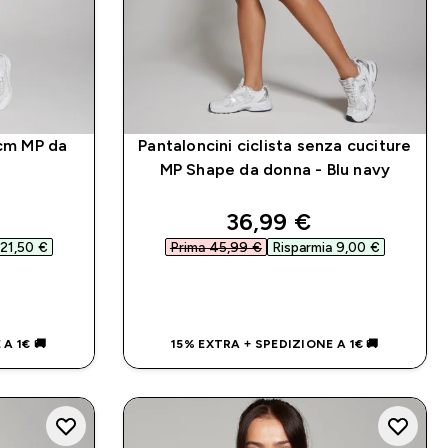
 cm MP da
Pantaloncini ciclista senza cuciture
MP Shape da donna - Blu navy
d price
discounted price
36,99 €‎
21,50 €‎
Prima 45,99 €‎
Risparmia 9,00 €‎
IDO
ACQUISTO RAPIDO
A 1€ 🚚
15% EXTRA + SPEDIZIONE A 1€ 🚚