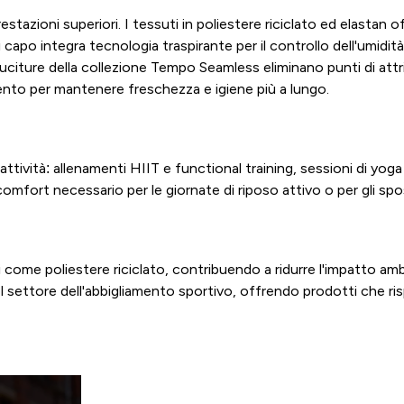
estazioni superiori. I tessuti in poliestere riciclato ed elastan 
po integra tecnologia traspirante per il controllo dell'umidità
a cuciture della collezione Tempo Seamless eliminano punti di at
rgento per mantenere freschezza e igiene più a lungo.
tività: allenamenti HIIT e functional training, sessioni di yoga
l comfort necessario per le giornate di riposo attivo o per gli sp
li come poliestere riciclato, contribuendo a ridurre l'impatto 
el settore dell'abbigliamento sportivo, offrendo prodotti che r