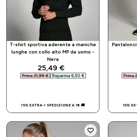
T-shirt sportiva aderente a maniche
Pantalonci
lunghe con collo alto MP da uomo -
Nera
discounted price
25,49 €‎
Prima 31,99 €‎
Risparmia 6,50 €‎
Prima 2
ACQUISTO RAPIDO
15% EXTRA + SPEDIZIONE A 1€ 🚚
15% EX