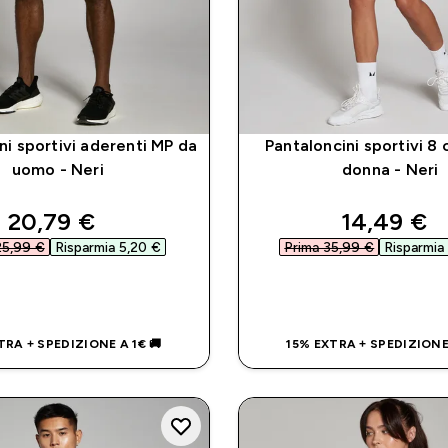
ni sportivi aderenti MP da
Pantaloncini sportivi 8
uomo - Neri
donna - Neri
discounted price
discounte
20,79 €‎
14,49 €‎
5,99 €‎
Risparmia 5,20 €‎
Prima 35,99 €‎
Risparmia 
ACQUISTO RAPIDO
ACQUISTO RAP
TRA + SPEDIZIONE A 1€ 🚚
15% EXTRA + SPEDIZIONE 