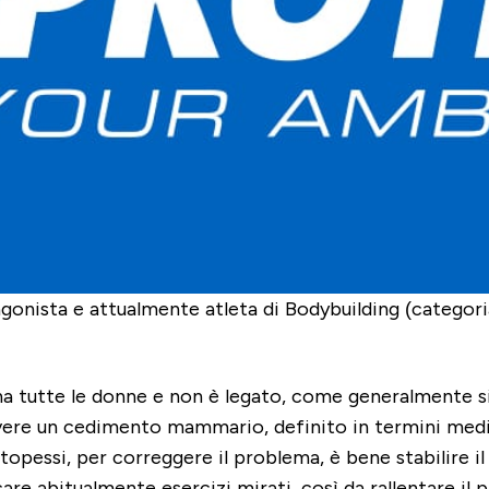
 agonista e attualmente atleta di Bodybuilding (categoria
a tutte le donne e non è legato, come generalmente si 
ere un cedimento mammario, definito in termini med
topessi, per correggere il problema, è bene stabilire il
icare abitualmente esercizi mirati
, così da rallentare i