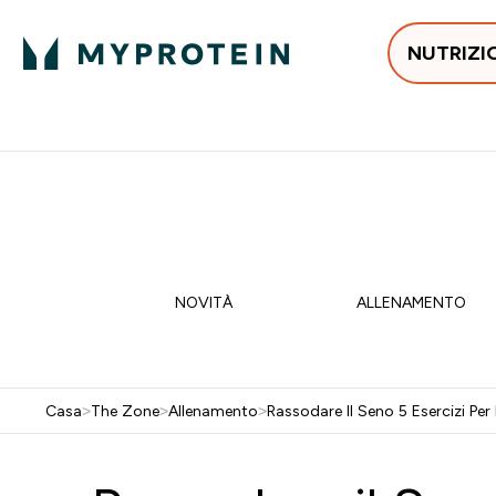
NUTRIZI
In Tendenza
Proteine
Integratori
Vit
Enter In Tendenza submenu
Enter Proteine subm
Enter I
⌄
⌄
⌄
Spedizione Gratis da 55 €
💥 -50% SULLE VIT
NOVITÀ
ALLENAMENTO
Casa
>
The Zone
>
Allenamento
>
Rassodare Il Seno 5 Esercizi Per 