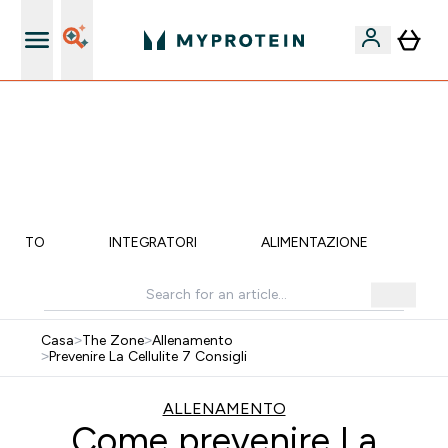
Nuovo Cliente? 15% Extra
🚚 SPEDIZIONE A 1€ QUANDO SPENDI 40€ | SCADE TRA
0 0
:
0 2
:
1 3
:
3 7
Giorni
Ore
Minuti
Secondi
MENTO
INTEGRATORI
ALIMENTAZIONE
LI
Casa
>
The Zone
>
Allenamento
>
Prevenire La Cellulite 7 Consigli
ALLENAMENTO
Come prevenire La