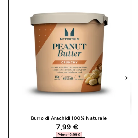
Burro di Arachidi 100% Naturale
discounted price
7,99 €‎
Prima 12,99 €‎