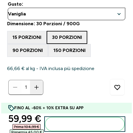
Gusto:
Dimensione: 30 Porzioni / 900G
15 PORZIONI
30 PORZIONI
90 PORZIONI
150 PORZIONI
66,66 €‎ al kg - IVA inclusa più spedizione
FINO AL -60% + 10% EXTRA SU APP
discounted price
59,99 €‎
Aggiungi al carrello
Prima 104,99 €‎
Risparmia 45,00 €‎