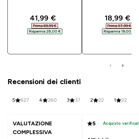
discounted price
discounte
41,99 €‎
18,99 €‎
Prima 69,99 €‎
Prima 37,99 €‎
Risparmia 28,00 €‎
Risparmia 19,00 €‎
ACQUISTO RAPIDO
ACQUISTO RAPI
Recensioni dei clienti
5
627
4
260
3
37
2
22
1
22
VALUTAZIONE
5
Acquisto verifica
COMPLESSIVA