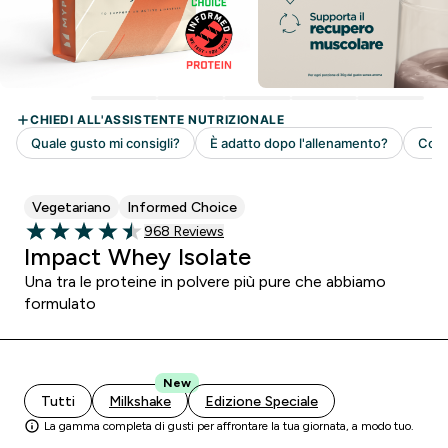
Vegetariano
Informed Choice
968 customer reviews
968 Reviews
4.5 out of 5 stars
Impact Whey Isolate
Una tra le proteine in polvere più pure che abbiamo
formulato
New
Tutti
Milkshake
Edizione Speciale
La gamma completa di gusti per affrontare la tua giornata, a modo tuo.