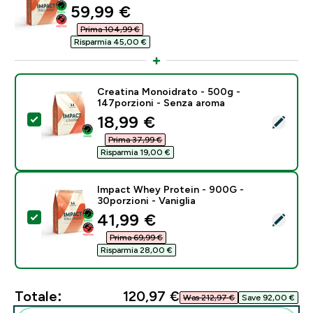
discounted price
59,99 €‎
Prima 104,99 €‎
Risparmia 45,00 €‎
Creatina Monoidrato - 500g -
147porzioni - Senza aroma
discounted price
18,99 €‎
Seleziona questo prodotto - Creatina Monoidrato - 5
Prima 37,99 €‎
Risparmia 19,00 €‎
Impact Whey Protein - 900G -
30porzioni - Vaniglia
discounted price
41,99 €‎
Seleziona questo prodotto - Impact Whey Protein - 90
Prima 69,99 €‎
Risparmia 28,00 €‎
Totale:
120,97 €‎
Was 212,97 €‎
Save 92,00 €‎