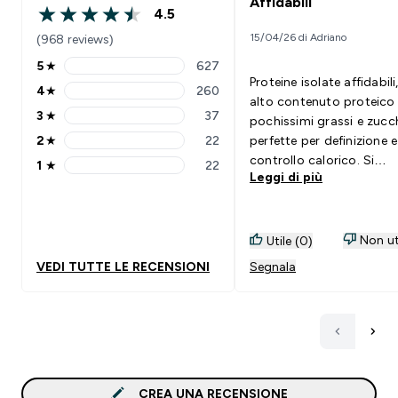
Affidabili
4.5
4.5 out of 5 stars
15/04/26 di Adriano
(968 reviews)
5
★
627
5 stars rating 627 reviews
Proteine isolate affidabili
4
★
260
4 stars rating 260 reviews
alto contenuto proteico
3
★
37
pochissimi grassi e zucch
3 stars rating 37 reviews
2
★
22
perfette per definizione e
2 stars rating 22 reviews
controllo calorico. Si
1
★
22
1 stars rating 22 reviews
Leggi di più
sciolgono bene, anche s
acqua risultano un po’
leggere; gusto variabile 
seconda dell’aroma (alcu
Non ut
Utile (0)
ottimi, altri meno). Buon
VEDI TUTTE LE RECENSIONI
Segnala
digeribilità grazie al bas
lattosio. Il vero punto for
prezzo: spesso tra le mig
come rapporto
qualità/prezzo. Verdetto
è il top assoluto, ma è u
CREA UNA RECENSIONE
scelta intelligente. Fa il 