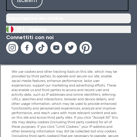
ISCRIVITI
Impostazioni dei cookie
IT |
Cambia
Connettiti con noi
We use cookies and other tracking tools on this site, which may be
provided by third parties, to operate and secure our site, enable
Aiuto & Informazioni
social media features, enhance performance, tailor user
experiences, support our marketing and advertising efforts. These
also enable us and third parties to access and record user and
activity data, such as IP addresses and online identifiers, referring
Prodotti
URLs, searches and interactions, browser and device details, and
other usage information, which may be used to provide enhanced
functionality and personalized experiences, analyze and improve
performance, and reach users with more relevant content and ads
on this site and across third party sites. If you click “Accept All” this
Chi Siamo
site may deploy cookies (including third party cookies) for all of
these purposes. If you click “Limit Cookies,” your IP address and
other browsing information may still be collected but only cookies
(including third party cookies) that are necessary to operate, secure