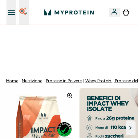
Nuovo Cliente? 15% Extra
⚡ SCIROPPO SENZA ZUCCHERI GRATIS DA 65€ | FINO
AL -60% SU QUASI TUTTO | SCADE TRA
0 0
:
0 9
:
5 6
:
1 3
Giorni
Ore
Minuti
Secondi
Home
Nutrizione
Proteine in Polvere
Whey Protein | Proteine del