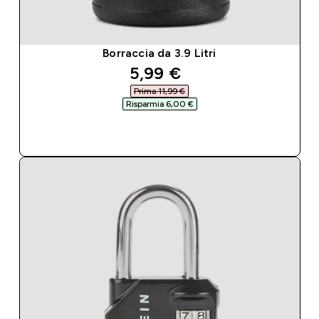
Borraccia da 3.9 Litri
discounted price
5,99 €‎
Prima 11,99 €‎
Risparmia 6,00 €‎
ACQUISTO RAPIDO