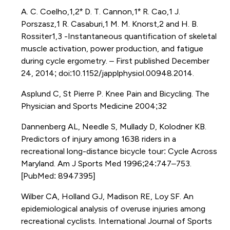
A. C. Coelho,1,2* D. T. Cannon,1* R. Cao,1 J.
Porszasz,1 R. Casaburi,1 M. M. Knorst,2 and H. B.
Rossiter1,3 -Instantaneous quantification of skeletal
muscle activation, power production, and fatigue
during cycle ergometry. – First published December
24, 2014; doi:10.1152/japplphysiol.00948.2014.
Asplund C, St Pierre P. Knee Pain and Bicycling. The
Physician and Sports Medicine 2004;32
Dannenberg AL, Needle S, Mullady D, Kolodner KB.
Predictors of injury among 1638 riders in a
recreational long-distance bicycle tour: Cycle Across
Maryland. Am J Sports Med 1996;24:747–753.
[PubMed: 8947395]
Wilber CA, Holland GJ, Madison RE, Loy SF. An
epidemiological analysis of overuse injuries among
recreational cyclists. International Journal of Sports