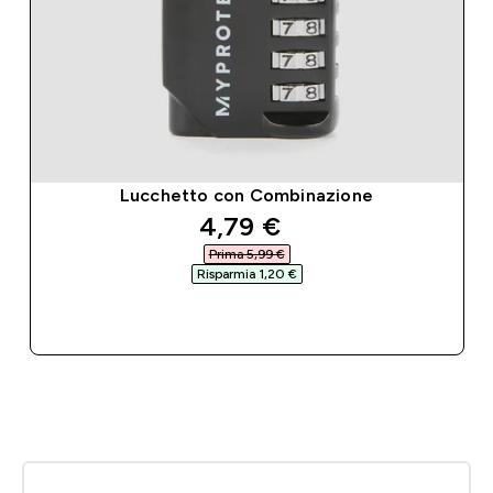
Lucchetto con Combinazione
discounted price
4,79 €‎
Prima 5,99 €‎
Risparmia 1,20 €‎
ACQUISTO RAPIDO