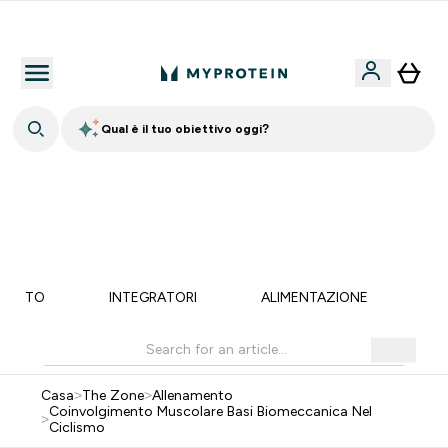
5% Extra su App
Qual è il tuo obiettivo oggi?
💥 50% DI SCONTO SU CREATINA & SELEZIONATI + 5%
EXTRA SU APP | SCADE TRA
0 0
:
1 8
:
3 8
:
4 5
Giorni
Ore
Minuti
Secondi
MENTO
INTEGRATORI
ALIMENTAZIONE
LI
Casa
>
The Zone
>
Allenamento
Coinvolgimento Muscolare Basi Biomeccanica Nel
>
Ciclismo