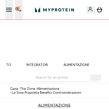
Qualità Garantita
15% EXTRA SULLA NUOVA COLLEZIONE DI
ABBIGLIAMENTO | SCADE TRA
0 0
:
0 5
:
4 4
:
4 8
Giorni
Ore
Minuti
Secondi
MENTO
INTEGRATORI
ALIMENTAZIONE
LI
Casa
>
The Zone
>
Alimentazione
>
La Soia Proprieta Benefici Controindicazioni
ALIMENTAZIONE