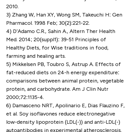
2010.
3)
Zhang W, Han XY, Wong SM, Takeuchi H: Gen
Pharmacol. 1998 Feb; 30(2):221-22.
4)
D’Adamo C.R., Sahin A., Altern Ther Health
Med. 2014; 20(suppl1): 39-51 Principles of
Healthy Diets, for Wise traditions in food,
farming and healing arts.
5)
Mikkelsen PB, Toubro S, Astrup A. Effects of
fat-reduced diets on 24-h energy expenditure:
comparisons between animal protein, vegetable
protein, and carbohydrate. Am J Clin Nutr
2000;72:1135-4.
6)
Damasceno NRT, Apolinario E, Dias Flauzino F,
et al. Soy isoflavones reduce electronegative
low-density lipoprotein (LDL(-)) and anti-LDL(-)
autoantibodies in experimental atherosclerosis.