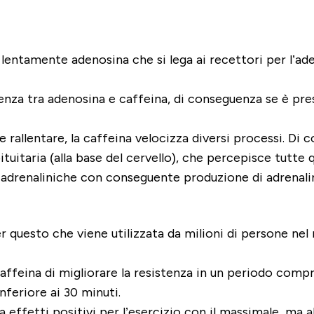
cia lentamente adenosina che si lega ai recettori per l
renza tra adenosina e caffeina, di conseguenza se è pre
e rallentare, la caffeina velocizza diversi processi. D
tuitaria (alla base del cervello), che percepisce tutte
e adrenaliniche con conseguente produzione di adrenali
er questo che viene utilizzata da milioni di persone ne
caffeina di migliorare la resistenza in un periodo comp
nferiore ai 30 minuti.
 effetti positivi per l’esercizio con il massimale, ma