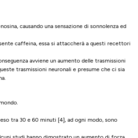
’adenosina, causando una sensazione di sonnolenza ed
sente caffeina, essa si attaccherà a questi recettori
i conseguenza avviene un aumento delle trasmissioni
 queste trasmissioni neuronali e presume che ci sia
na.
l mondo.
reso tra 30 e 60 minuti [4], ad ogni modo, sono
 alcuni studi hanno dimostrato un aumento di forza