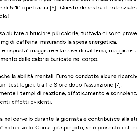
i 6-10 ripetizioni [5]. Questo dimostra il potenziale d
olo!
 aiutare a bruciare più calorie, tuttavia ci sono prov
mg di caffeina, misurando la spesa energetica.
 e risposta: maggiore è la dose di caffeina, maggiore l
umento delle calorie buricate nel corpo.
anche le abilità mentali. Furono condotte alcune ricerch
 test logici, tra 1 e 8 ore dopo l’assunzione [7].
mente i tempi di reazione, affaticamento e sonnolenza.
nti effetti evidenti.
el cervello durante la giornata e contribuisce alla sta
na" nel cervello. Come già spiegato, se è presente caffei