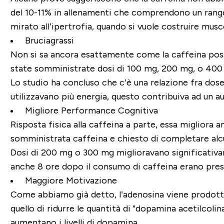
del 10-11% in allenamenti che comprendono un range d
mirato all’ipertrofia, quando si vuole costruire musc
Bruciagrassi
Non si sa ancora esattamente come la caffeina possa
state somministrate dosi di 100 mg, 200 mg, o 400 
Lo studio ha concluso che c’è una relazione fra dose
utilizzavano più energia, questo contribuiva ad un a
Migliore Performance Cognitiva
Risposta fisica alla caffeina a parte, essa migliora 
somministrata caffeina e chiesto di completare alcuni
Dosi di 200 mg o 300 mg miglioravano significativa
anche 8 ore dopo il consumo di caffeina erano prese
Maggiore Motivazione
Come abbiamo già detto, l’adenosina viene prodotta n
quello di ridurre le quantità di "dopamina acetilcoli
aumentano i livelli di dopamina.