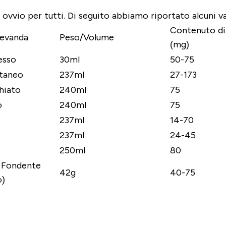
 ovvio per tutti. Di seguito abbiamo riportato alcuni va
Contenuto di
evanda
Peso/Volume
(mg)
esso
30ml
50-75
ntaneo
237ml
27-173
hiato
240ml
75
o
240ml
75
237ml
14-70
237ml
24-45
250ml
80
 Fondente
42g
40-75
)