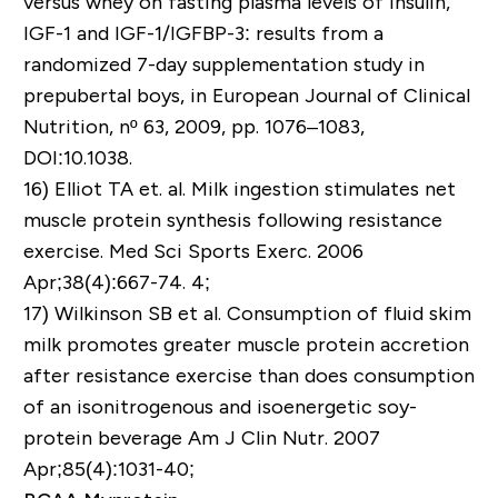
versus whey on fasting plasma levels of insulin,
IGF-1 and IGF-1/IGFBP-3: results from a
randomized 7-day supplementation study in
prepubertal boys, in European Journal of Clinical
Nutrition, nº 63, 2009, pp. 1076–1083,
DOI:10.1038.
16)
Elliot TA et. al. Milk ingestion stimulates net
muscle protein synthesis following resistance
exercise. Med Sci Sports Exerc. 2006
Apr;38(4):667-74. 4;
17) Wilkinson SB et al. Consumption of fluid skim
milk promotes greater muscle protein accretion
after resistance exercise than does consumption
of an isonitrogenous and isoenergetic soy-
protein beverage Am J Clin Nutr. 2007
Apr;85(4):1031-40;