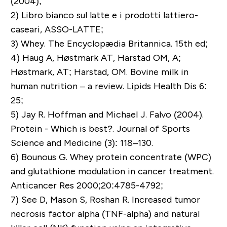
(2004);
2)
Libro bianco sul latte e i prodotti lattiero-
caseari, ASSO-LATTE;
3)
Whey. The Encyclopædia Britannica. 15th ed;
4)
Haug A, Høstmark AT, Harstad OM, A;
Høstmark, AT; Harstad, OM. Bovine milk in
human nutrition – a review. Lipids Health Dis 6:
25;
5)
Jay R. Hoffman and Michael J. Falvo (2004).
Protein - Which is best?. Journal of Sports
Science and Medicine (3): 118–130.
6)
Bounous G. Whey protein concentrate (WPC)
and glutathione modulation in cancer treatment.
Anticancer Res 2000;20:4785-4792;
7)
See D, Mason S, Roshan R. Increased tumor
necrosis factor alpha (TNF-alpha) and natural