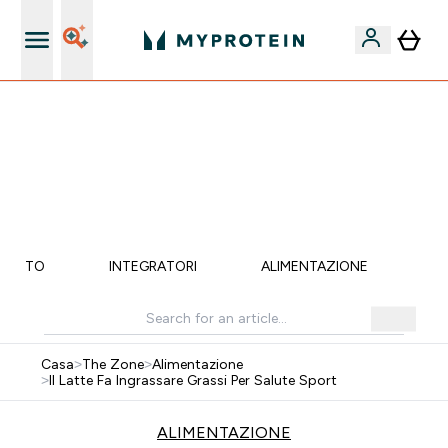
Qualità Garantita
💥 50% DI SCONTO SU CREATINA & SELEZIONATI + 5%
EXTRA SU APP | SCADE TRA
0 0
:
0 7
:
0 1
:
4 0
Giorni
Ore
Minuti
Secondi
MENTO
INTEGRATORI
ALIMENTAZIONE
LI
Casa
>
The Zone
>
Alimentazione
>
Il Latte Fa Ingrassare Grassi Per Salute Sport
ALIMENTAZIONE