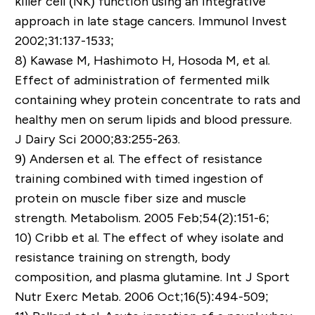
killer cell (NK) function using an integrative
approach in late stage cancers. Immunol Invest
2002;31:137-1533;
8)
Kawase M, Hashimoto H, Hosoda M, et al.
Effect of administration of fermented milk
containing whey protein concentrate to rats and
healthy men on serum lipids and blood pressure.
J Dairy Sci 2000;83:255-263.
9)
Andersen et al. The effect of resistance
training combined with timed ingestion of
protein on muscle fiber size and muscle
strength. Metabolism. 2005 Feb;54(2):151-6;
10)
Cribb et al. The effect of whey isolate and
resistance training on strength, body
composition, and plasma glutamine. Int J Sport
Nutr Exerc Metab. 2006 Oct;16(5):494-509;