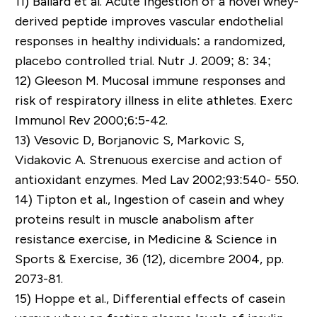
11)
Ballard et al. Acute ingestion of a novel whey-
derived peptide improves vascular endothelial
responses in healthy individuals: a randomized,
placebo controlled trial. Nutr J. 2009; 8: 34;
12)
Gleeson M. Mucosal immune responses and
risk of respiratory illness in elite athletes. Exerc
Immunol Rev 2000;6:5-42.
13)
Vesovic D, Borjanovic S, Markovic S,
Vidakovic A. Strenuous exercise and action of
antioxidant enzymes. Med Lav 2002;93:540- 550.
14)
Tipton et al., Ingestion of casein and whey
proteins result in muscle anabolism after
resistance exercise, in Medicine & Science in
Sports & Exercise, 36 (12), dicembre 2004, pp.
2073-81.
15)
Hoppe et al., Differential effects of casein