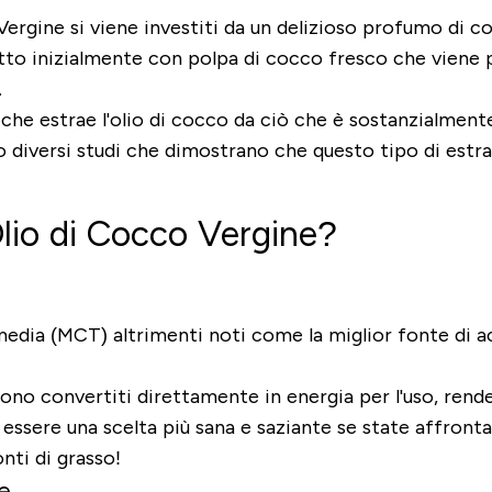
ergine si viene investiti da un delizioso profumo di
co
o inizialmente con polpa di cocco fresco che viene po
.
 estrae l'olio di cocco da ciò che è sostanzialmente la
o diversi studi che dimostrano che questo tipo di estr
lio di Cocco Vergine?
a media (MCT) altrimenti noti come la
miglior
fonte di ac
no convertiti direttamente in energia per l'uso, rende
ò essere una scelta più sana e saziante se state affron
nti di grasso!
e