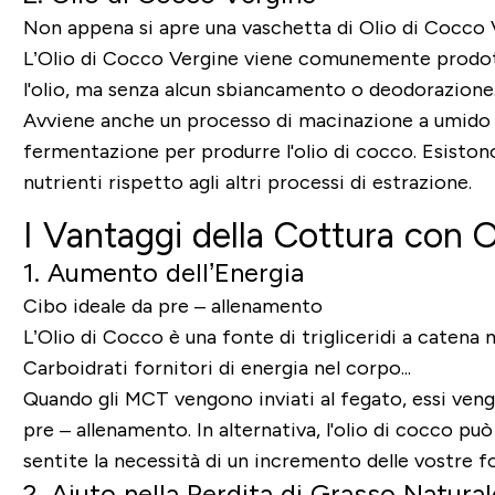
Non appena si apre una vaschetta di Olio di Cocco V
L’Olio di Cocco Vergine viene comunemente prodott
l'olio, ma senza alcun sbiancamento o deodorazione
Avviene anche un processo di macinazione a umido che
fermentazione per produrre l'olio di cocco. Esiston
nutrienti rispetto agli altri processi di estrazione.
I Vantaggi della Cottura con
O
1. Aumento dell’Energia
Cibo ideale da pre – allenamento
L’Olio di Cocco è una fonte di trigliceridi a caten
Carboidrati fornitori di energia nel corpo...
Quando gli MCT vengono inviati al fegato, essi vengo
pre – allenamento. In alternativa, l'olio di cocco pu
sentite la necessità di un incremento delle vostre fo
2. Aiuto nella Perdita di Grasso Natural