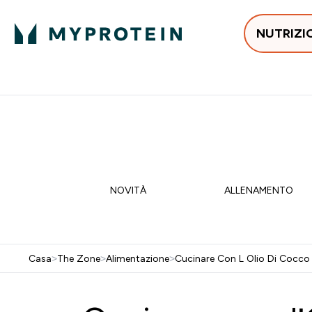
NUTRIZI
In Tendenza
Proteine
Integratori
Vit
Enter In Tendenza submenu
Enter Proteine subm
Enter I
⌄
⌄
⌄
Spedizione Gratis da 55 €
15% EXTRA SULLA NUOVA 
NOVITÀ
ALLENAMENTO
Casa
>
The Zone
>
Alimentazione
>
Cucinare Con L Olio Di Cocco 