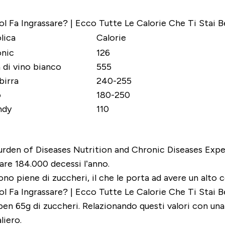
lica
Calorie
onic
126
 di vino bianco
555
birra
240-255
o
180-250
ndy
110
rden of Diseases Nutrition and Chronic Diseases Expe
are 184.000 decessi l’anno.
sono piene di zuccheri, il che le porta ad avere un alto 
en 65g di zuccheri. Relazionando questi valori con una 
liero.