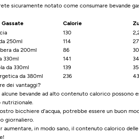
avrete sicuramente notato come consumare bevande gas
| Gassate
Calorie
Zu
cia
130
2,
 da 250ml
114
27
ibera da 200ml
86
30
da 330ml
141
34
la da 330ml
139
35
rgetica da 380ml
236
43
re dei vantaggi?
, alcune bevande ad alto contenuto calorico possono 
 nutrizionale.
vostro bicchiere d’acqua, potrebbe essere
un buon modo
o giornaliero.
per aumentare, in modo sano, il contenuto calorico del
e!