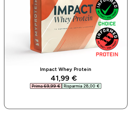
Impact Whey Protein
discounted price
41,99 €‎
Prima 69,99 €‎
Risparmia 28,00 €‎
ACQUISTO RAPIDO