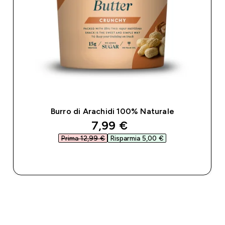
Burro di Arachidi 100% Naturale
discounted price
7,99 €‎
Prima 12,99 €‎
Risparmia 5,00 €‎
ACQUISTO RAPIDO