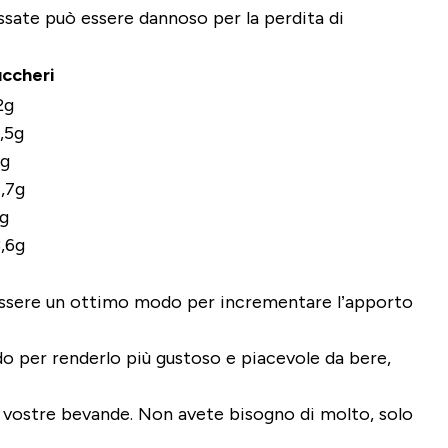
sate può essere dannoso per la perdita di
ccheri
2g
,5g
g
,7g
g
,6g
essere un ottimo modo per incrementare l’apporto
 per renderlo più gustoso e piacevole da bere
,
le vostre bevande. Non avete bisogno di molto, solo