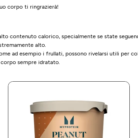
tuo corpo ti ringrazierà!
alto contenuto calorico, specialmente se state seguen
estremamente alto.
me ad esempio i frullati, possono rivelarsi utili per c
l corpo sempre idratato.