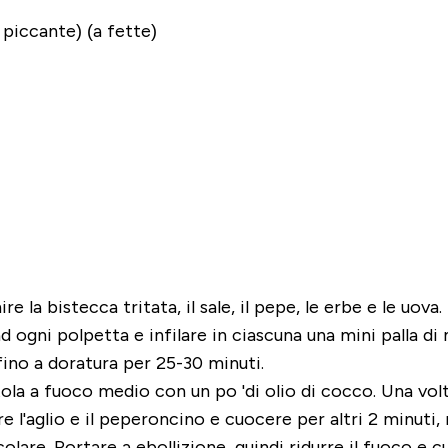
 piccante) (a fette)
re la bistecca tritata, il sale, il pepe, le erbe e le uova.
ogni polpetta e infilare in ciascuna una mini palla di m
fino a doratura per 25-30 minuti.
la a fuoco medio con un po 'di olio di cocco. Una volta
re l'aglio e il peperoncino e cuocere per altri 2 minuti
colare. Portare a ebollizione, quindi ridurre il fuoco e 