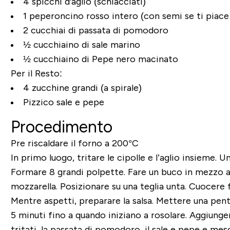
4 spicchi d'aglio (schiacciati)
1 peperoncino rosso intero (con semi se ti piace
2 cucchiai di passata di pomodoro
½ cucchiaino di sale marino
½ cucchiaino di Pepe nero macinato
Per il Resto:
4 zucchine grandi (a spirale)
Pizzico sale e pepe
Procedimento
Pre riscaldare il forno a 200°C
In primo luogo, tritare le cipolle e l’aglio insieme. Uni
Formare 8 grandi polpette. Fare un buco in mezzo ad 
mozzarella. Posizionare su una teglia unta. Cuocere 
Mentre aspetti, preparare la salsa. Mettere una pento
5 minuti fino a quando iniziano a rosolare. Aggiunge
tritati, la passata di pomodoro, il sale e pepe e mes