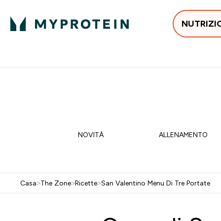
NUTRIZI
In Tendenza
Proteine
Integratori
Vit
Enter In Tendenza submenu
Enter Proteine subm
Enter I
⌄
⌄
⌄
Spedizione Gratis da 55 €
15% EXTRA SULLA NUOVA 
NOVITÀ
ALLENAMENTO
Casa
>
The Zone
>
Ricette
>
San Valentino Menu Di Tre Portate