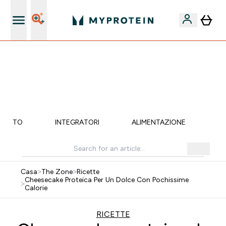
Nuovo Cliente? 15% Extra
🚚 SPEDIZIONE A 1€ QUANDO SPENDI 40€ | SCADE TRA
0 0
:
0 5
:
0 0
:
2 7
Giorni
Ore
Minuti
Secondi
MENTO
INTEGRATORI
ALIMENTAZIONE
LI
Casa
>
The Zone
>
Ricette
Cheesecake Proteica Per Un Dolce Con Pochissime
>
Calorie
RICETTE