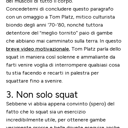
dei muscoli di tutto il corpo.
Concedetemi di concludere questo paragrafo
con un omaggio a Tom Platz, mitico culturista
biondo degli anni ’70-’80, nonché tuttora
detentore del “meglio tornito” paio di gambe
che abbiano mai camminato sulla terra. In questo
breve video motivazionale
, Tom Platz parla dello
squat in maniera così solenne e ammaliante da
farti venire voglia di interrompere qualsiasi cosa
tu stia facendo e recarti in palestra per
squattare fino a svenire.
3. Non solo squat
Sebbene vi abbia appena convinto (spero) del
fatto che lo squat sia un esercizio
incredibilmente utile, per ottenere gambe
veramente grosse e belle dovete
eseguire anche