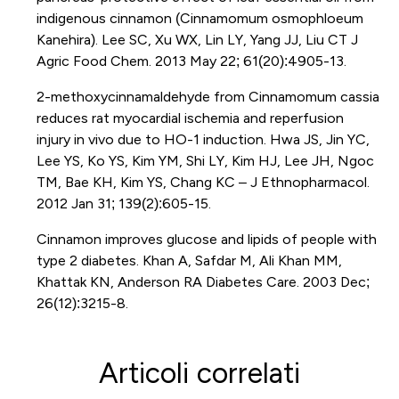
indigenous cinnamon (Cinnamomum osmophloeum
Kanehira). Lee SC, Xu WX, Lin LY, Yang JJ, Liu CT J
Agric Food Chem. 2013 May 22; 61(20):4905-13.
2-methoxycinnamaldehyde from Cinnamomum cassia
reduces rat myocardial ischemia and reperfusion
injury in vivo due to HO-1 induction. Hwa JS, Jin YC,
Lee YS, Ko YS, Kim YM, Shi LY, Kim HJ, Lee JH, Ngoc
TM, Bae KH, Kim YS, Chang KC – J Ethnopharmacol.
2012 Jan 31; 139(2):605-15.
Cinnamon improves glucose and lipids of people with
type 2 diabetes. Khan A, Safdar M, Ali Khan MM,
Khattak KN, Anderson RA Diabetes Care. 2003 Dec;
26(12):3215-8.
Articoli correlati