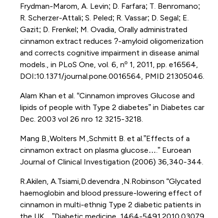
Frydman-Marom, A. Levin; D. Farfara; T. Benromano;
R. Scherzer-Attali; S. Peled; R. Vassar; D. Segal; E.
Gazit; D. Frenkel; M. Ovadia, Orally administrated
cinnamon extract reduces ?-amyloid oligomerization
and corrects cognitive impairment in disease animal
models., in PLoS One, vol. 6, nº 1, 2011, pp. e16564,
DOI:10.1371/journal.pone.0016564, PMID 21305046.
Alam Khan et al. “Cinnamon improves Glucose and
lipids of people with Type 2 diabetes” in Diabetes car
Dec. 2003 vol 26 nro 12 3215-3218.
Mang B.,Wolters M.,Schmitt B. et al.”Effects of a
cinnamon extract on plasma glucose….” Euroean
Journal of Clinical Investigation (2006) 36,340-344.
R.Akilen, A.Tsiami,D.devendra ,N.Robinson “Glycated
haemoglobin and blood pressure-lowering effect of
cinnamon in multi-ethnig Type 2 diabetic patients in
the UK…”Diabetic medicine, 1464-5491.2010.03079