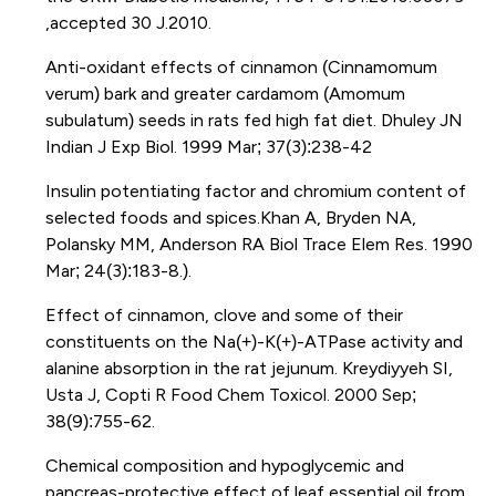
,accepted 30 J.2010.
Anti-oxidant effects of cinnamon (Cinnamomum
verum) bark and greater cardamom (Amomum
subulatum) seeds in rats fed high fat diet. Dhuley JN
Indian J Exp Biol. 1999 Mar; 37(3):238-42
Insulin potentiating factor and chromium content of
selected foods and spices.Khan A, Bryden NA,
Polansky MM, Anderson RA Biol Trace Elem Res. 1990
Mar; 24(3):183-8.).
Effect of cinnamon, clove and some of their
constituents on the Na(+)-K(+)-ATPase activity and
alanine absorption in the rat jejunum. Kreydiyyeh SI,
Usta J, Copti R Food Chem Toxicol. 2000 Sep;
38(9):755-62.
Chemical composition and hypoglycemic and
pancreas-protective effect of leaf essential oil from