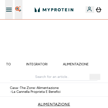
Qualità Garantita
15% EXTRA SULLA NUOVA COLLEZIONE DI
ABBIGLIAMENTO | SCADE TRA
0 0
:
1 2
:
4 6
:
0 2
Giorni
Ore
Minuti
Secondi
MENTO
INTEGRATORI
ALIMENTAZIONE
LI
Casa
>
The Zone
>
Alimentazione
>
La Cannella Proprieta E Benefici
ALIMENTAZIONE