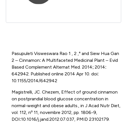
Pasupuleti Visweswara Rao 1 , 2 ,* and Siew Hua Gan
2 – Cinnamon: A Multifaceted Medicinal Plant – Evid
Based Complement Alternat Med. 2014; 2014:
642942. Published online 2014 Apr 10. doi:
10.1155/2014/642942
Magistrelli, JC. Chezem, Effect of ground cinnamon
on postprandial blood glucose concentration in
normal-weight and obese adults., in J Acad Nutr Diet,
vol. 112, nº 11, novembre 2012, pp. 1806-9,
DOI:10.1016/j.jand.2012.07.037, PMID 23102179.