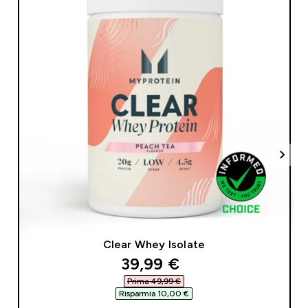
Clear Whey Isolate
discounted price
39,99 €‎
Prima 49,99 €‎
Risparmia 10,00 €‎