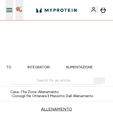
Spedizione Gratis da 55 €
💥 50% DI SCONTO SU CREATINA & SELEZIONATI + 5%
EXTRA SU APP | SCADE TRA
0 0
:
1 2
:
4 5
:
0 7
Giorni
Ore
Minuti
Secondi
MENTO
INTEGRATORI
ALIMENTAZIONE
LI
Casa
>
The Zone
>
Allenamento
>
Consigli Per Ottenere Il Massimo Dall Allenamento
ALLENAMENTO