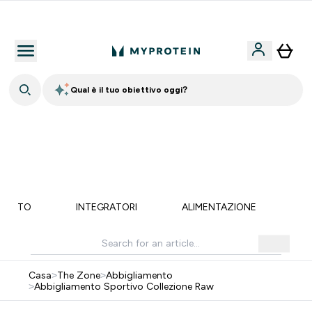
Nuovo Cliente? 15% Extra
Qual è il tuo obiettivo oggi?
⚡ SCIROPPO SENZA ZUCCHERI GRATIS DA 65€ | FINO
AL -60% SU QUASI TUTTO | SCADE TRA
0 0
:
0 4
:
2 8
:
1 8
Giorni
Ore
Minuti
Secondi
MENTO
INTEGRATORI
ALIMENTAZIONE
LI
Casa
>
The Zone
>
Abbigliamento
>
Abbigliamento Sportivo Collezione Raw