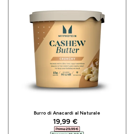
Burro di Anacardi al Naturale
discounted price
19,99 €‎
Prima 29,99 €‎