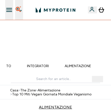
Nuovo Cliente? 15% Extra
15% EXTRA SULLA NUOVA COLLEZIONE DI
ABBIGLIAMENTO | SCADE TRA
0 0
:
1 9
:
3 4
:
4 4
Giorni
Ore
Minuti
Secondi
MENTO
INTEGRATORI
ALIMENTAZIONE
LI
Casa
>
The Zone
>
Alimentazione
>
Top 10 Miti Vegani Giornata Mondiale Veganismo
ALIMENTAZIONE