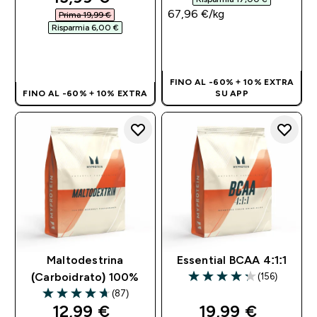
67,96 €‎/kg
Prima 19,99 €‎
Risparmia 6,00 €‎
ACQUISTO
ACQUISTO
RAPIDO
RAPIDO
FINO AL -60% + 10% EXTRA
FINO AL -60% + 10% EXTRA
SU APP
Maltodestrina
Essential BCAA 4:1:1
(156)
(Carboidrato) 100%
4.27 out of 5 stars
(87)
4.68 out of 5 stars
discounted price
discounted pri
12,99 €‎
19,99 €‎