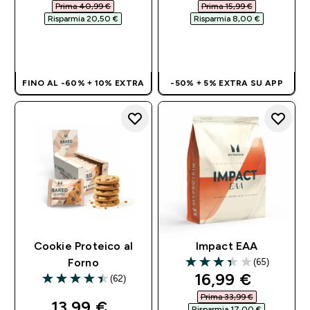
Prima 40,99 €‎
Prima 15,99 €‎
Risparmia 20,50 €‎
Risparmia 8,00 €‎
ACQUISTO
ACQUISTO
RAPIDO
RAPIDO
FINO AL -60% + 10% EXTRA
-50% + 5% EXTRA SU APP
Cookie Proteico al
Impact EAA
(65)
Forno
3.38 out of 5 stars
discounted pri
16,99 €‎
(62)
4.42 out of 5 stars
Prima 33,99 €‎
discounted price
13,99 €‎
Risparmia 17,00 €‎