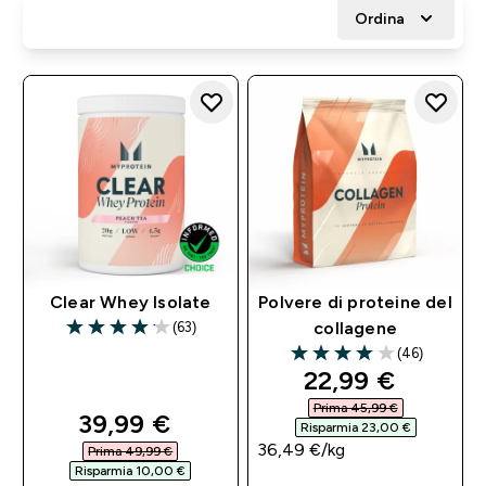
Ordina
Clear Whey Isolate
Polvere di proteine del
(63)
collagene
4.14 out of 5 stars
(46)
4 out of 5 stars
discounted pri
22,99 €‎
Prima 45,99 €‎
discounted price
39,99 €‎
Risparmia 23,00 €‎
36,49 €‎/kg
Prima 49,99 €‎
Risparmia 10,00 €‎