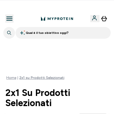
Nuovo Cliente? 15% Extra
Qual è il tuo obiettivo oggi?
💥 -50% SULLE VITAMINE + 5% EXTRA SU APP | SCADE
TRA
0 0
:
0 1
:
1 6
:
4 3
Giorni
Ore
Minuti
Secondi
Home
2x1 su Prodotti Selezionati
2x1 Su Prodotti
Selezionati