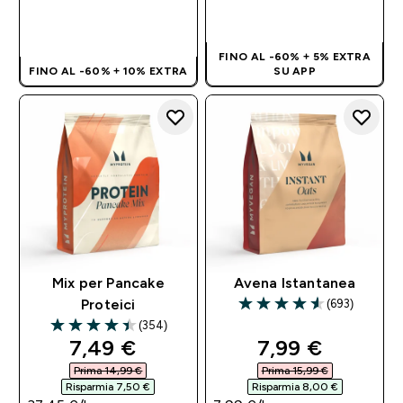
ACQUISTO
ACQUISTO
RAPIDO
RAPIDO
FINO AL -60% + 5% EXTRA
FINO AL -60% + 10% EXTRA
SU APP
Mix per Pancake
Avena Istantanea
(693)
Proteici
4.58 out of 5 stars
(354)
4.44 out of 5 stars
discounted price
discounted pri
7,49 €‎
7,99 €‎
Prima 14,99 €‎
Prima 15,99 €‎
Risparmia 7,50 €‎
Risparmia 8,00 €‎