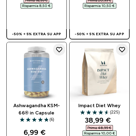
Prima 16,99 €‎
Prima 20,99 €‎
Risparmia 8,50 €‎
Risparmia 10,50 €‎
ACQUISTO
ACQUISTO
RAPIDO
RAPIDO
-50% + 5% EXTRA SU APP
-50% + 5% EXTRA SU APP
Ashwagandha KSM-
Impact Diet Whey
(225)
66® in Capsule
4.54 out of 5 stars
discounted pri
38,99 €‎
(6)
4.83 out of 5 stars
Prima 48,99 €‎
discounted price
6,99 €‎
Risparmia 10,00 €‎