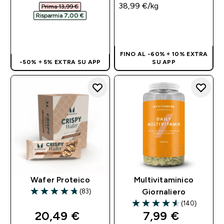
38,99 €‎/kg
Prima 13,99 €‎
Risparmia 7,00 €‎
ACQUISTO
ACQUISTO
RAPIDO
RAPIDO
FINO AL -60% + 10% EXTRA
-50% + 5% EXTRA SU APP
SU APP
Wafer Proteico
Multivitaminico
(83)
Giornaliero
4.76 out of 5 stars
(140)
4.54 out of 5 stars
discounted price
discounted pri
20,49 €‎
7,99 €‎