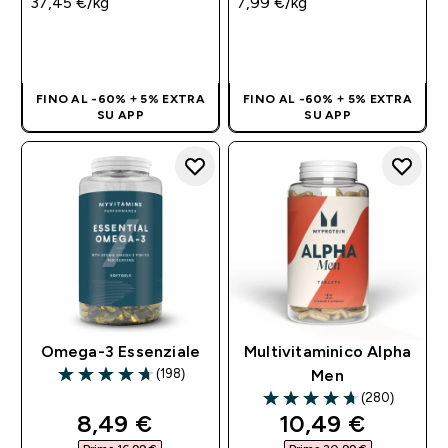
37,45 €‎/kg
7,99 €‎/kg
ACQUISTO
ACQUISTO
RAPIDO
RAPIDO
FINO AL -60% + 5% EXTRA
FINO AL -60% + 5% EXTRA
SU APP
SU APP
Omega-3 Essenziale
Multivitaminico Alpha
(198)
Men
4.69 out of 5 stars
(280)
4.69 out of 5 stars
discounted price
discounted pri
8,49 €‎
10,49 €‎