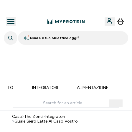
15€ per ogni Nuovo Amico
Qual è il tuo obiettivo oggi?
15% EXTRA SULLA NUOVA COLLEZIONE DI
ABBIGLIAMENTO | SCADE TRA
0 0
:
2 1
:
0 8
:
2 7
Giorni
Ore
Minuti
Secondi
MENTO
INTEGRATORI
ALIMENTAZIONE
LI
Casa
>
The Zone
>
Integratori
>
Quale Siero Latte Al Caso Vostro