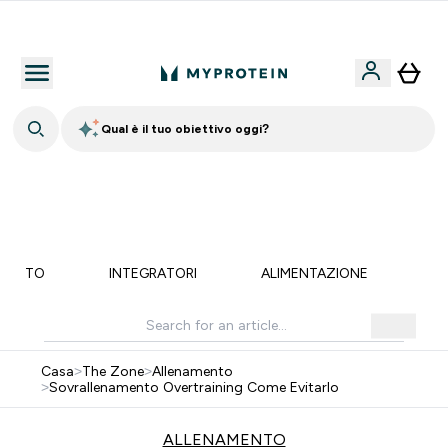
Nuovo Cliente? 15% Extra
Qual è il tuo obiettivo oggi?
🚚 SPEDIZIONE A 1€ QUANDO SPENDI 40€ | SCADE TRA
0 0
:
0 4
:
1 5
:
0 3
Giorni
Ore
Minuti
Secondi
MENTO
INTEGRATORI
ALIMENTAZIONE
LI
Casa
>
The Zone
>
Allenamento
>
Sovrallenamento Overtraining Come Evitarlo
ALLENAMENTO